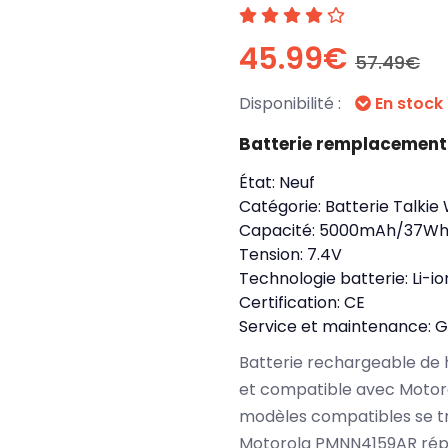
45.99€
57.49€
Disponibilité :
En stock
Batterie remplacemen
État:
Neuf
Catégorie:
Batterie Talkie
Capacité:
5000mAh/37W
Tension:
7.4V
Technologie batterie:
Li-io
Certification:
CE
Service et maintenance:
G
Batterie rechargeable de 
et compatible avec Motor
modèles compatibles se t
Motorola PMNN4159AR répo