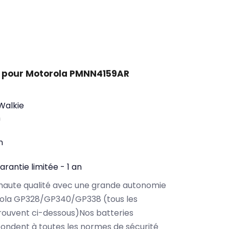
t pour Motorola PMNN4159AR
 Walkie
h
n
arantie limitée - 1 an
haute qualité avec une grande autonomie
ola GP328/GP340/GP338 (tous les
rouvent ci-dessous)Nos batteries
ndent à toutes les normes de sécurité