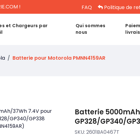
IE.COM !
FAQ
Politique de re
es et Chargeurs par
Qui sommes
Paiem
il
nous
livrai
la
Batterie pour Motorola PMNN4159AR
Batterie 5000mAh
GP328/GP340/GP3
SKU:
2601BA0467T