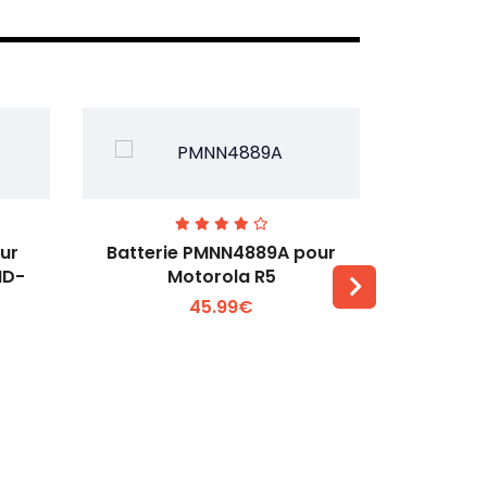
ur
Batterie PMNN4889A pour
Batterie 
MD-
Motorola R5
T
45.99€
Voir plus +