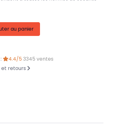
uter au panier
 :
4.4/5
3345 ventes
n et retours