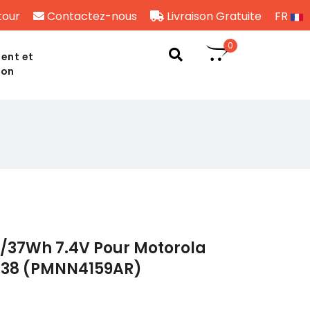
tour
Contactez-nous
Livraison Gratuite
FR
0
ent et
son
/37Wh 7.4V Pour Motorola
38 (PMNN4159AR)