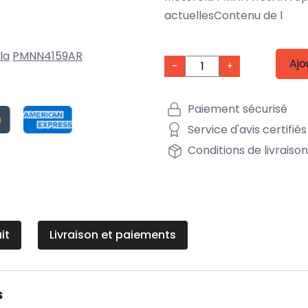
actuellesContenu de l
la
PMNN4159AR
Ajo
-
+
Paiement sécurisé
Service d'avis certifiés
Conditions de livraiso
it
Livraison et paiements
s