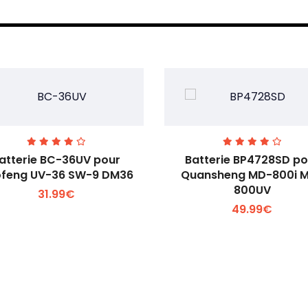
atterie BC-36UV pour
Batterie BP4728SD po
feng UV-36 SW-9 DM36
Quansheng MD-800i 
800UV
31.99€
Voir plus +
Voir plus +
49.99€