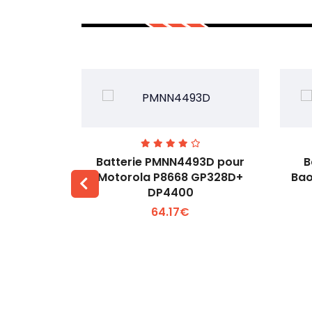
3H pour
Batterie PMNN4493D pour
B
53M
Motorola P8668 GP328D+
Bao
DP4400
 +
Voir plus +
64.17€