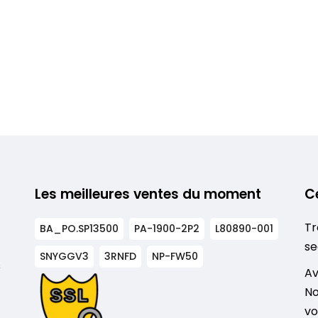
Les meilleures ventes du moment
C
Tr
BA_PO.SP13500
PA-1900-2P2
L80890-001
se
SNYGGV3
3RNFD
NP-FW50
s
Av
No
vo