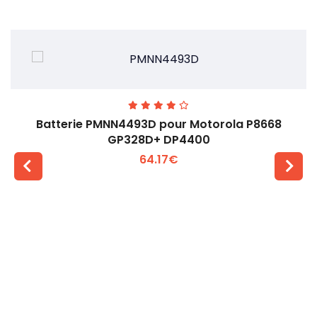
Batterie PMNN4493D pour Motorola P8668
GP328D+ DP4400
64.17€
Voir plus +