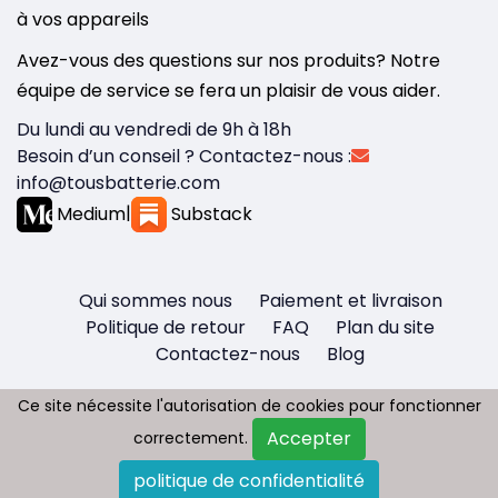
à vos appareils
Avez-vous des questions sur nos produits? Notre
équipe de service se fera un plaisir de vous aider.
Du lundi au vendredi de 9h à 18h
Besoin d’un conseil ? Contactez-nous :
info@tousbatterie.com
Medium
|
Substack
Qui sommes nous
Paiement et livraison
Politique de retour
FAQ
Plan du site
Contactez-nous
Blog
Ce site nécessite l'autorisation de cookies pour fonctionner
Ce site nécessite l'autorisation de cookies pour fonctionner
Accepter
Accepter
correctement.
correctement.
Copyright © 2026 - Tous droit réservés
politique de confidentialité
politique de confidentialité
Tousbatterie.com