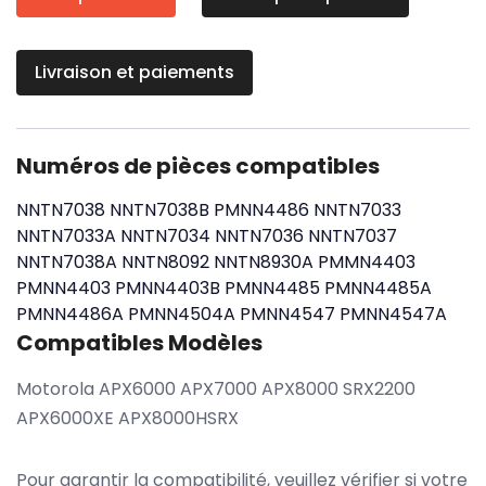
Livraison et paiements
Numéros de pièces compatibles
NNTN7038
NNTN7038B
PMNN4486
NNTN7033
NNTN7033A
NNTN7034
NNTN7036
NNTN7037
NNTN7038A
NNTN8092
NNTN8930A
PMMN4403
PMNN4403
PMNN4403B
PMNN4485
PMNN4485A
PMNN4486A
PMNN4504A
PMNN4547
PMNN4547A
Compatibles Modèles
Motorola APX6000 APX7000 APX8000 SRX2200
APX6000XE APX8000HSRX
Pour garantir la compatibilité, veuillez vérifier si votre