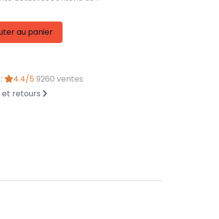
uter au panier
 :
4.4/5
9260 ventes
n et retours