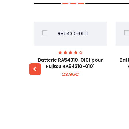
7EGW pour
Batterie RA54310-0101 pour
Bat
D
Fujitsu RA54310-0101
23.96€
 +
Voir plus +