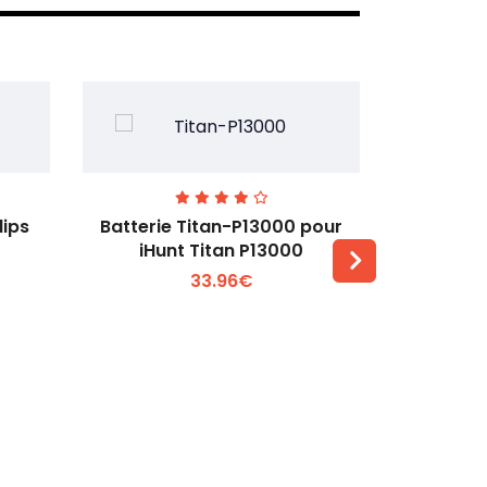
lips
Batterie Titan-P13000 pour
Batterie 
iHunt Titan P13000
33.96€
Voir plus +