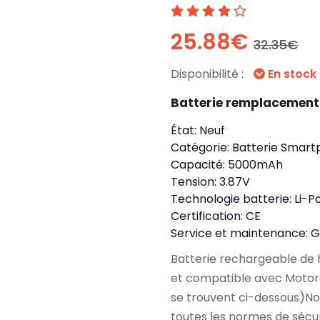
25.88€
32.35€
Disponibilité :
En stock
Batterie remplacement
État:
Neuf
Catégorie:
Batterie Smart
Capacité:
5000mAh
Tension:
3.87V
Technologie batterie:
Li-P
Certification:
CE
Service et maintenance:
G
Batterie rechargeable de 
et compatible avec Motor
se trouvent ci-dessous)N
toutes les normes de sécu