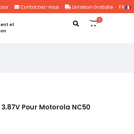
tour
Contactez-nous
Livraison Gratuite
FR
0
ent et
son
 3.87V Pour Motorola NC50