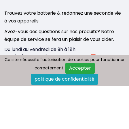
Trouvez votre batterie & redonnez une seconde vie
à vos appareils
Avez-vous des questions sur nos produits? Notre
équipe de service se fera un plaisir de vous aider.
Du lundi au vendredi de 9h à 18h
Besoin d’un conseil ? Contactez-nous :
Ce site nécessite l'autorisation de cookies pour fonctionner
Ce site nécessite l'autorisation de cookies pour fonctionner
info@tousbatterie.com
Accepter
Accepter
correctement.
correctement.
Medium
|
Substack
politique de confidentialité
politique de confidentialité
Qui sommes nous
Paiement et livraison
Politique de retour
FAQ
Plan du site
Contactez-nous
Blog