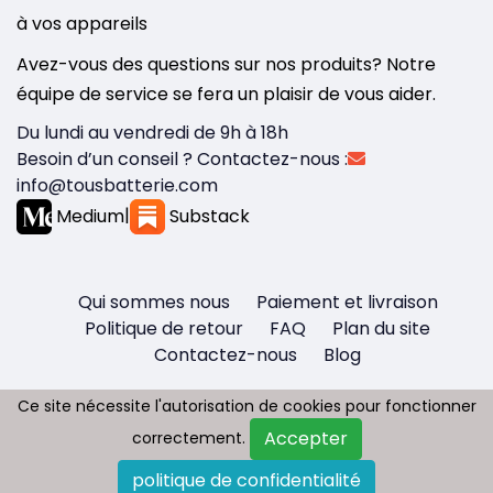
à vos appareils
Avez-vous des questions sur nos produits? Notre
équipe de service se fera un plaisir de vous aider.
Du lundi au vendredi de 9h à 18h
Besoin d’un conseil ? Contactez-nous :
info@tousbatterie.com
Medium
|
Substack
Qui sommes nous
Paiement et livraison
Politique de retour
FAQ
Plan du site
Contactez-nous
Blog
Ce site nécessite l'autorisation de cookies pour fonctionner
Ce site nécessite l'autorisation de cookies pour fonctionner
Accepter
Accepter
correctement.
correctement.
Copyright © 2026 - Tous droit réservés
politique de confidentialité
politique de confidentialité
Tousbatterie.com