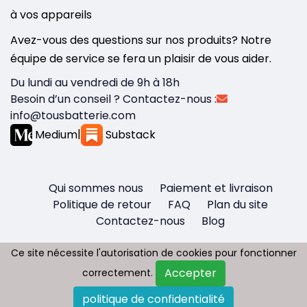
à vos appareils
Avez-vous des questions sur nos produits? Notre
équipe de service se fera un plaisir de vous aider.
Du lundi au vendredi de 9h à 18h
Besoin d’un conseil ? Contactez-nous :
info@tousbatterie.com
Medium
|
Substack
Qui sommes nous
Paiement et livraison
Politique de retour
FAQ
Plan du site
Contactez-nous
Blog
Ce site nécessite l'autorisation de cookies pour fonctionner
Ce site nécessite l'autorisation de cookies pour fonctionner
Accepter
Accepter
correctement.
correctement.
Copyright © 2026 - Tous droit réservés
politique de confidentialité
politique de confidentialité
Tousbatterie.com