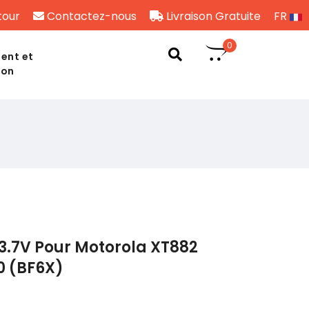
tour
Contactez-nous
Livraison Gratuite
FR
0
ent et
son
3.7V Pour Motorola XT882
0 (BF6X)