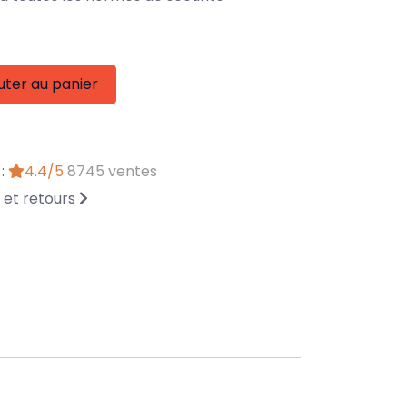
uter au panier
 :
4.4/5
8745 ventes
n et retours