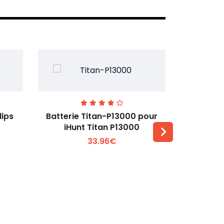
lips
Batterie Titan-P13000 pour
Batterie 
iHunt Titan P13000
33.96€
Voir plus +