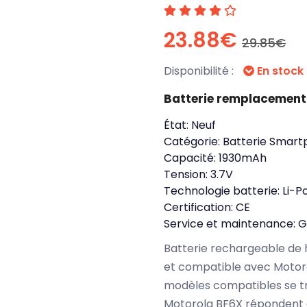
23.88€
29.85€
Disponibilité :
En stock
Batterie remplacement
État:
Neuf
Catégorie:
Batterie Smart
Capacité:
1930mAh
Tension:
3.7V
Technologie batterie:
Li-P
Certification:
CE
Service et maintenance:
G
Batterie rechargeable de 
et compatible avec Motor
modèles compatibles se t
Motorola BF6X répondent à