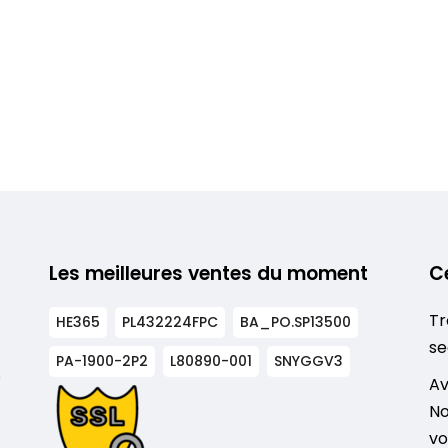
Les meilleures ventes du moment
C
Tr
HE365
PL432224FPC
BA_PO.SP13500
se
PA-1900-2P2
L80890-001
SNYGGV3
s
Av
No
vo