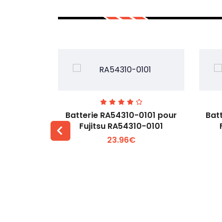
7EGW pour
Batterie RA54310-0101 pour
Bat
D
Fujitsu RA54310-0101
23.96€
 +
Voir plus +