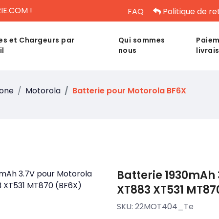
IE.COM !
FAQ
Politique de re
es et Chargeurs par
Qui sommes
Paiem
il
nous
livrai
hone
Motorola
Batterie pour Motorola BF6X
Batterie 1930mAh 
XT883 XT531 MT87
SKU:
22MOT404_Te