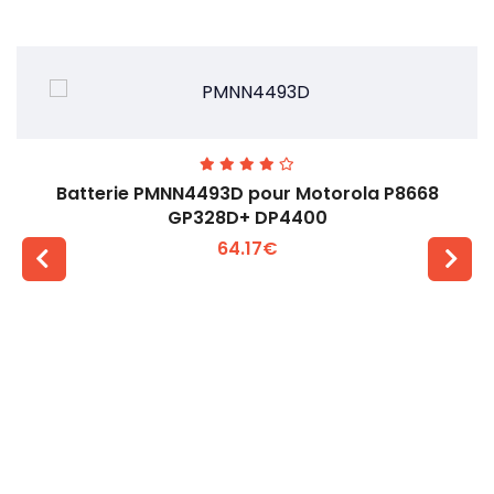
Batterie PMNN4493D pour Motorola P8668
GP328D+ DP4400
64.17€
Voir plus +