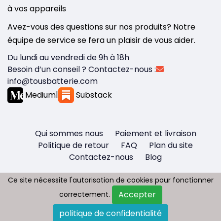
à vos appareils
Avez-vous des questions sur nos produits? Notre
équipe de service se fera un plaisir de vous aider.
Du lundi au vendredi de 9h à 18h
Besoin d’un conseil ? Contactez-nous :
info@tousbatterie.com
Medium
|
Substack
Qui sommes nous
Paiement et livraison
Politique de retour
FAQ
Plan du site
Contactez-nous
Blog
Ce site nécessite l'autorisation de cookies pour fonctionner
Ce site nécessite l'autorisation de cookies pour fonctionner
Accepter
Accepter
correctement.
correctement.
Copyright © 2026 - Tous droit réservés
politique de confidentialité
politique de confidentialité
Tousbatterie.com