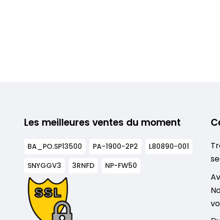
Les meilleures ventes du moment
C
Tr
BA_PO.SP13500
PA-1900-2P2
L80890-001
se
SNYGGV3
3RNFD
NP-FW50
s
Av
No
vo