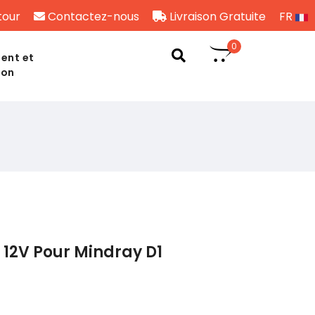
tour
Contactez-nous
Livraison Gratuite
FR
0
ent et
son
12V Pour Mindray D1