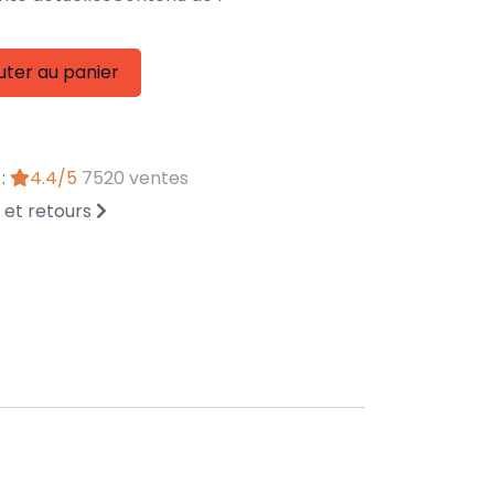
uter au panier
 :
4.4/5
7520 ventes
n et retours