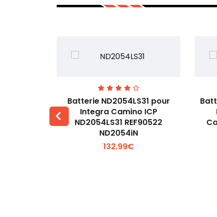
ur Lee &
Batterie ND2054LS31 pour
Bat
ech m7 YK-
Integra Camino ICP
ND2054LS31 REF90522
Ca
 +
Voir plus +
ND2054iN
132.99€