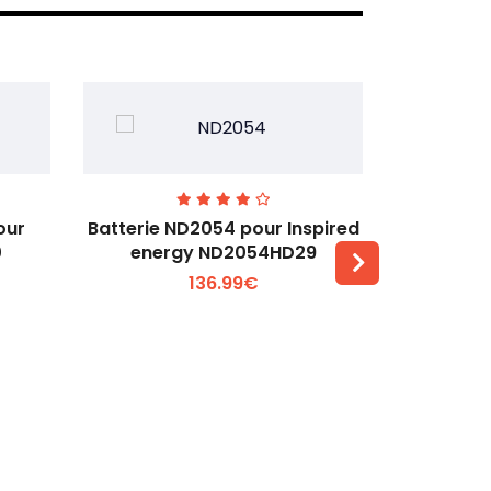
our
Batterie ND2054 pour Inspired
Batteri
0
energy ND2054HD29
Baxter 
136.99€
Voir plus +