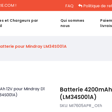
IE.COM !
FAQ
Politique de re
es et Chargeurs par
Qui sommes
Paiem
il
nous
livrai
atterie pour Mindray LM34S001A
Batterie 4200mAh 
(LM34S001A)
SKU:
MI7605APR_Oth