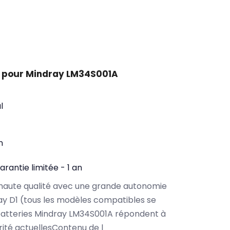
t pour Mindray LM34S001A
l
n
arantie limitée - 1 an
haute qualité avec une grande autonomie
y D1 (tous les modèles compatibles se
batteries Mindray LM34S001A répondent à
rité actuellesContenu de l