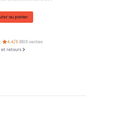
uter au panier
 :
4.4/5
9813 ventes
n et retours