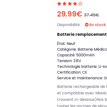
29.99€
37.49€
Disponibilité :
En stock
Batterie remplacement
État:
Neuf
Catégorie:
Batterie Médica
Capacité:
5000mAh
Tension:
3.8V
Technologie batterie:
Li-i
Certification:
CE
Service et maintenance:
G
Batterie rechargeable de 
et compatible avec Miavis
trouvent ci-dessous)Nos b
toutes les normes de sécu