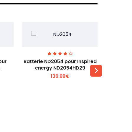
our
Batterie ND2054 pour Inspired
Batteri
0
energy ND2054HD29
Baxter 
136.99€
Voir plus +