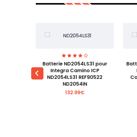
ur Lee &
Batterie ND2054LS31 pour
Bat
ech m7 YK-
Integra Camino ICP
ND2054LS31 REF90522
Ca
 +
Voir plus +
ND2054iN
132.99€