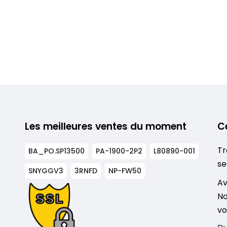
Les meilleures ventes du moment
C
Tr
BA_PO.SP13500
PA-1900-2P2
L80890-001
se
SNYGGV3
3RNFD
NP-FW50
s
Av
No
vo