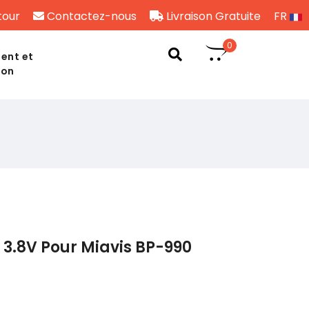
tour
Contactez-nous
Livraison Gratuite
FR
0
ent et
son
3.8V Pour Miavis BP-990