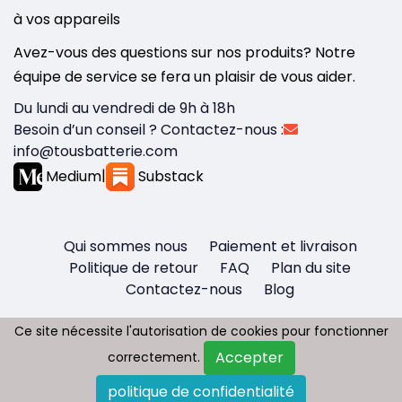
à vos appareils
Avez-vous des questions sur nos produits? Notre
équipe de service se fera un plaisir de vous aider.
Du lundi au vendredi de 9h à 18h
Besoin d’un conseil ? Contactez-nous :
info@tousbatterie.com
Medium
|
Substack
Qui sommes nous
Paiement et livraison
Politique de retour
FAQ
Plan du site
Contactez-nous
Blog
Ce site nécessite l'autorisation de cookies pour fonctionner
Ce site nécessite l'autorisation de cookies pour fonctionner
Accepter
Accepter
correctement.
correctement.
Copyright © 2026 - Tous droit réservés
politique de confidentialité
politique de confidentialité
Tousbatterie.com