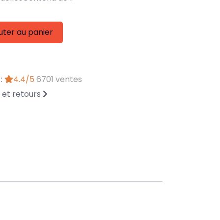
uter au panier
 :
4.4/5
6701 ventes
n et retours