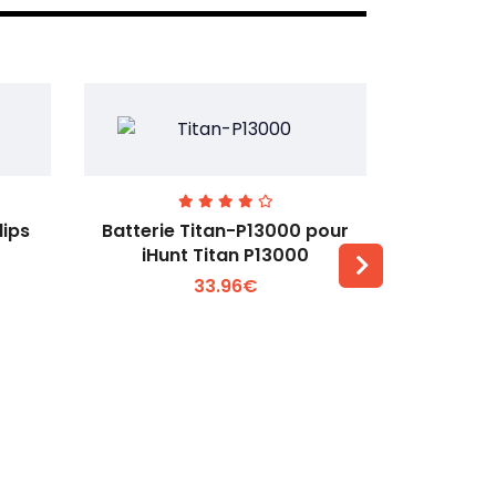
lips
Batterie Titan-P13000 pour
Batterie 
iHunt Titan P13000
33.96€
Voir plus +