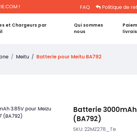
IE.COM !
FAQ
Politique de re
es et Chargeurs par
Qui sommes
Paiem
il
nous
livrai
hone
Meitu
Batterie pour Meitu BA792
Batterie 3000mAh 
(BA792)
SKU:
22MZ278_Te