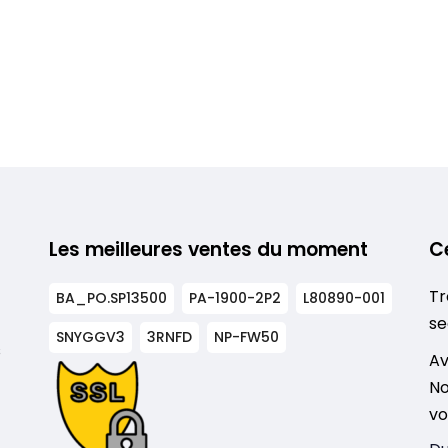
Les meilleures ventes du moment
C
Tr
BA_PO.SP13500
PA-1900-2P2
L80890-001
se
SNYGGV3
3RNFD
NP-FW50
s
Av
No
vo