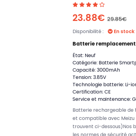
23.88€
29.85€
Disponibilité :
En stock
Batterie remplacement
État:
Neuf
Catégorie:
Batterie Smart
Capacité:
3000mAh
Tension:
3.85V
Technologie batterie:
Li-io
Certification:
CE
Service et maintenance:
G
Batterie rechargeable de 
et compatible avec Meizu 
trouvent ci-dessous)Nos b
les normes de sécurité ac