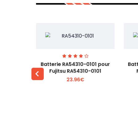
7EGW pour
Batterie RA54310-0101 pour
Bat
D
Fujitsu RA54310-0101
23.96€
 +
Voir plus +