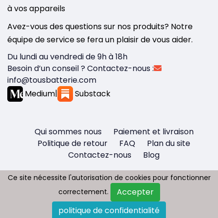
à vos appareils
Avez-vous des questions sur nos produits? Notre
équipe de service se fera un plaisir de vous aider.
Du lundi au vendredi de 9h à 18h
Besoin d’un conseil ? Contactez-nous :
info@tousbatterie.com
Medium
|
Substack
Qui sommes nous
Paiement et livraison
Politique de retour
FAQ
Plan du site
Contactez-nous
Blog
Ce site nécessite l'autorisation de cookies pour fonctionner
Ce site nécessite l'autorisation de cookies pour fonctionner
Accepter
Accepter
correctement.
correctement.
Copyright © 2026 - Tous droit réservés
politique de confidentialité
politique de confidentialité
Tousbatterie.com