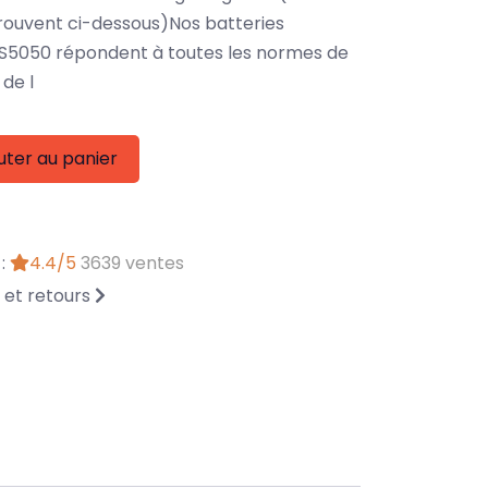
rouvent ci-dessous)Nos batteries
5050 répondent à toutes les normes de
de l
uter au panier
 :
4.4/5
3639 ventes
n et retours