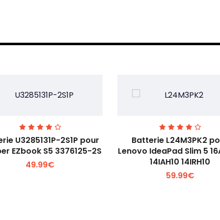
erie U3285131P-2S1P pour
Batterie L24M3PK2 po
er EZbook S5 3376125-2S
Lenovo IdeaPad Slim 5 1
14IAH10 14IRH10
49.99€
Voir plus +
Voir plus +
59.99€