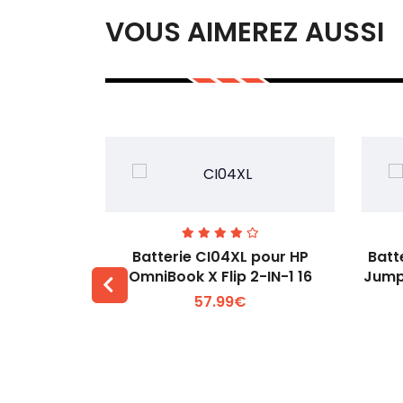
VOUS AIMEREZ AUSSI
74 pour
Batterie CI04XL pour HP
Batt
-1 Gen 5
OmniBook X Flip 2-IN-1 16
Jump
57.99€
 +
Voir plus +