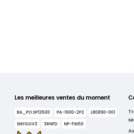
Les meilleures ventes du moment
C
Tr
BA_PO.SP13500
PA-1900-2P2
L80890-001
se
SNYGGV3
3RNFD
NP-FW50
s
Av