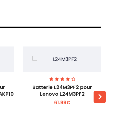
ur
Batterie L24M3PF2 pour
Batter
6AKP10
Lenovo L24M3PF2
Lenovo Th
61.99€
Voir plus +