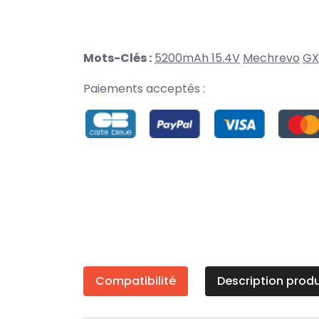
Mots-Clés :
5200mAh 15.4V
Mechrevo
GX
Paiements acceptés :
Compatibilité
Description produ