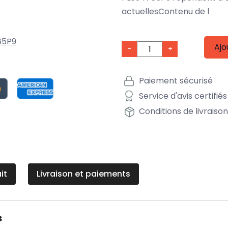
actuellesContenu de l
65P9
Ajo
-
+
Paiement sécurisé
Service d'avis certifiés
Conditions de livraiso
it
Livraison et paiements
s