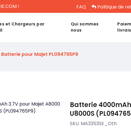
IE.COM !
FAQ
Politique de re
es et Chargeurs par
Qui sommes
Paiem
il
nous
livrai
Batterie pour Majet PL094765P9
Batterie 4000mAh
U8000S (PL094765
SKU:
MA3353SE_Oth