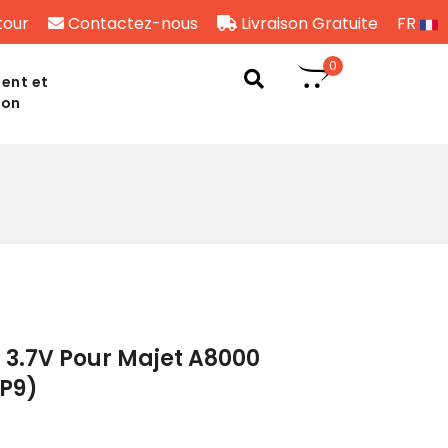
tour
Contactez-nous
Livraison Gratuite
FR
0
ent et
son
 3.7V Pour Majet A8000
P9)