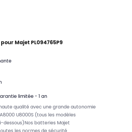
 pour Majet PL094765P9
mante
n
arantie limitée - 1 an
haute qualité avec une grande autonomie
 A8000 U8000S (tous les modèles
i-dessous)Nos batteries Majet
outes les normes de sécurité