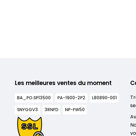
Les meilleures ventes du moment
C
Tr
BA_PO.SP13500
PA-1900-2P2
L80890-001
se
SNYGGV3
3RNFD
NP-FW50
s
Av
No
vo