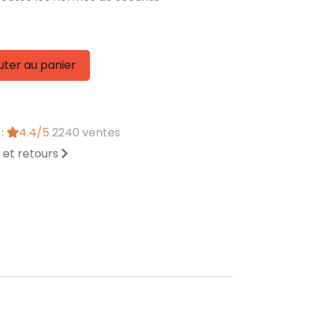
uter au panier
 :
4.4/5
2240 ventes
n et retours