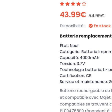
43.99€
54.99€
Disponibilité :
En stock
Batterie remplacement
État:
Neuf
Catégorie:
Batterie Impri
Capacité:
4000mAh
Tension:
3.7V
Technologie batterie:
Li-io
Certification:
CE
Service et maintenance:
G
Batterie rechargeable de 
et compatible avec Majet
compatibles se trouvent c
PL094765P9 répondent à t