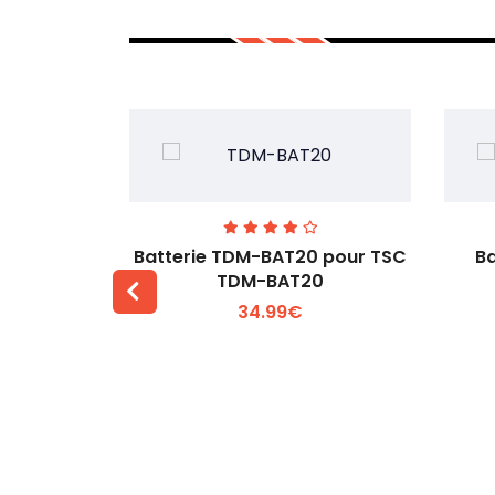
our Zicox
Batterie TDM-BAT20 pour TSC
Ba
TDM-BAT20
34.99€
 +
Voir plus +