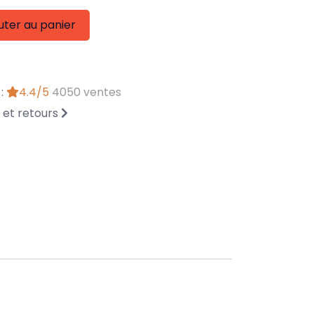
uter au panier
 :
4.4/5
4050 ventes
n et retours