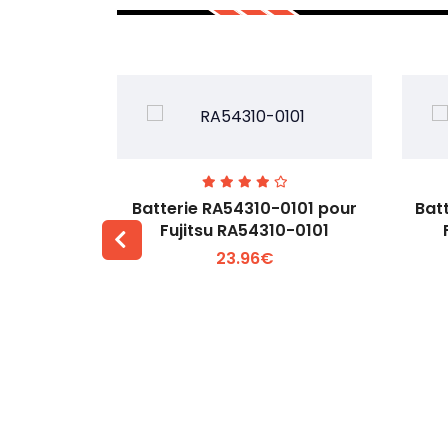
7EGW pour
Batterie RA54310-0101 pour
Bat
D
Fujitsu RA54310-0101
23.96€
 +
Voir plus +