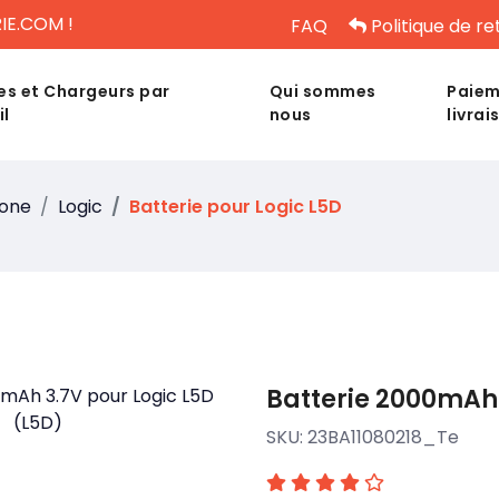
IE.COM !
FAQ
Politique de re
es et Chargeurs par
Qui sommes
Paiem
il
nous
livrai
hone
Logic
Batterie pour Logic L5D
Batterie 2000mAh 
SKU:
23BA11080218_Te