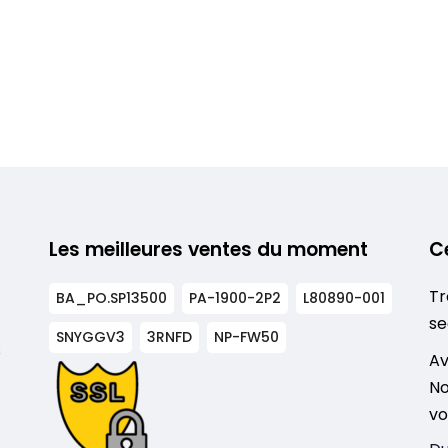
Les meilleures ventes du moment
C
Tr
BA_PO.SP13500
PA-1900-2P2
L80890-001
se
SNYGGV3
3RNFD
NP-FW50
s
Av
No
vo