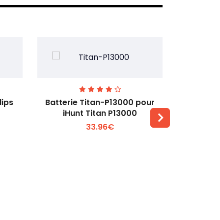
lips
Batterie Titan-P13000 pour
Batterie 
iHunt Titan P13000
33.96€
Voir plus +