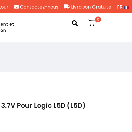
tour
Contactez-nous
Livraison Gratuite
FR
0
ent et
son
3.7V Pour Logic L5D (L5D)