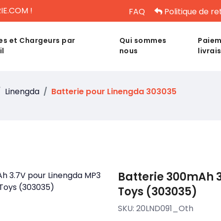
IE.COM !
FAQ
Politique de re
es et Chargeurs par
Qui sommes
Paiem
il
nous
livrai
Linengda
Batterie pour Linengda 303035
Batterie 300mAh 
Toys (303035)
SKU:
20LND091_Oth