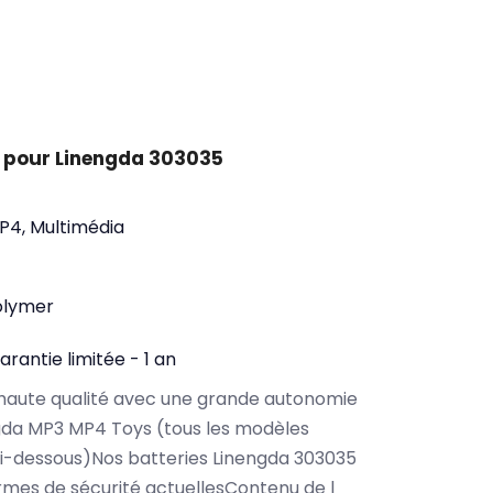
 pour Linengda 303035
P4, Multimédia
olymer
arantie limitée - 1 an
haute qualité avec une grande autonomie
gda MP3 MP4 Toys (tous les modèles
i-dessous)Nos batteries Linengda 303035
rmes de sécurité actuellesContenu de l