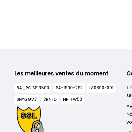
Les meilleures ventes du moment
C
Tr
BA_PO.SP13500
PA-1900-2P2
L80890-001
se
SNYGGV3
3RNFD
NP-FW50
s
Av
No
vo