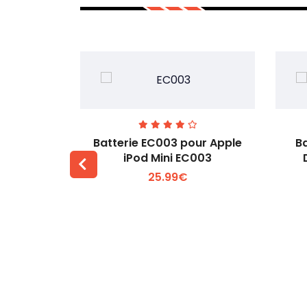
pour SONY
Batterie EC003 pour Apple
B
1 NH1 NH3D
iPod Mini EC003
25.99€
 +
Voir plus +