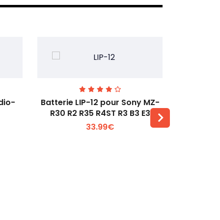
dio-
Batterie LIP-12 pour Sony MZ-
Batterie
R30 R2 R35 R4ST R3 B3 E3
33.99€
Voir plus +