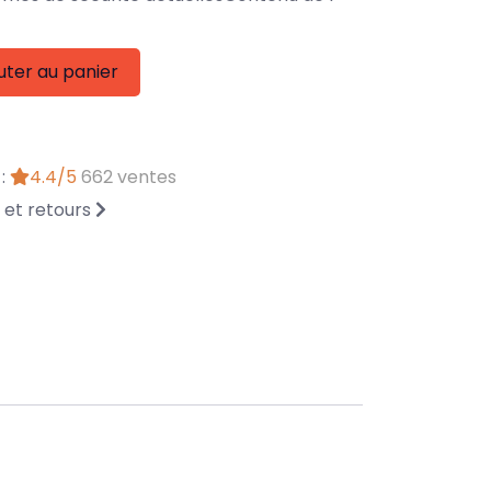
uter au panier
 :
4.4/5
662 ventes
n et retours