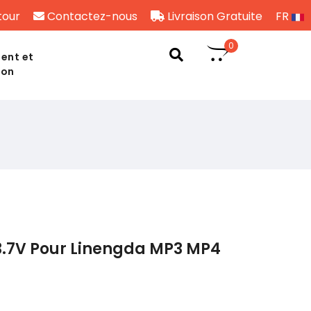
tour
Contactez-nous
Livraison Gratuite
FR
0
ent et
son
3.7V Pour Linengda MP3 MP4