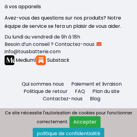
à vos appareils
Avez-vous des questions sur nos produits? Notre
équipe de service se fera un plaisir de vous aider.
Du lundi au vendredi de 9h à 18h
Besoin d’un conseil ? Contactez-nous :
info@tousbatterie.com
Medium
|
Substack
Qui sommes nous
Paiement et livraison
Politique de retour
FAQ
Plan du site
Contactez-nous
Blog
Ce site nécessite l'autorisation de cookies pour fonctionner
Ce site nécessite l'autorisation de cookies pour fonctionner
Accepter
Accepter
correctement.
correctement.
Copyright © 2026 - Tous droit réservés
politique de confidentialité
politique de confidentialité
Tousbatterie.com