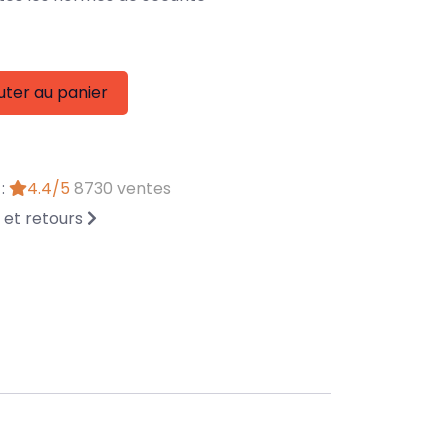
uter au panier
 :
4.4/5
8730 ventes
n et retours