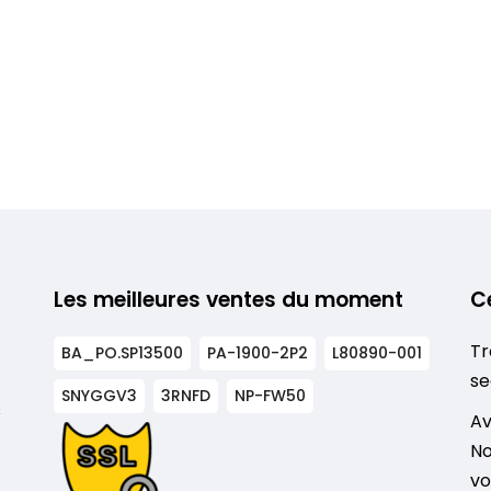
Les meilleures ventes du moment
C
Tr
BA_PO.SP13500
PA-1900-2P2
L80890-001
se
SNYGGV3
3RNFD
NP-FW50
s
Av
No
vo