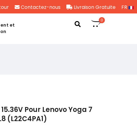
tour
Contactez-nous
Livraison Gratuite
FR
0
ent et
son
15.36V Pour Lenovo Yoga 7
RL8 (L22C4PA1)