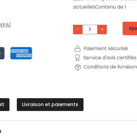
actuellesContenu de l
4PA1
Ajo
-
+
Paiement sécurisé
Service d'avis certifiés
Conditions de livraiso
it
Livraison et paiements
s