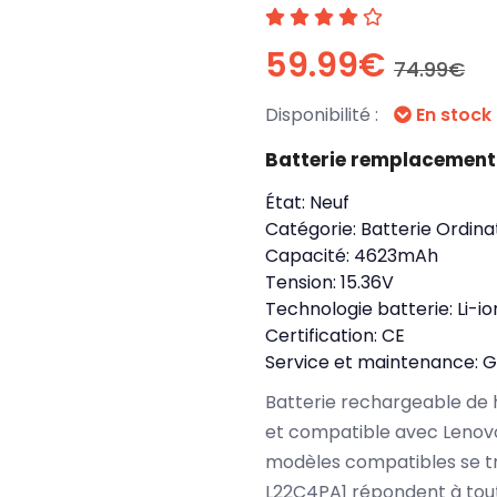
59.99€
74.99€
Disponibilité :
En stock
Batterie remplacement
État:
Neuf
Catégorie:
Batterie Ordina
Capacité:
4623mAh
Tension:
15.36V
Technologie batterie:
Li-io
Certification:
CE
Service et maintenance:
G
Batterie rechargeable de 
et compatible avec Lenovo 
modèles compatibles se t
L22C4PA1 répondent à tout