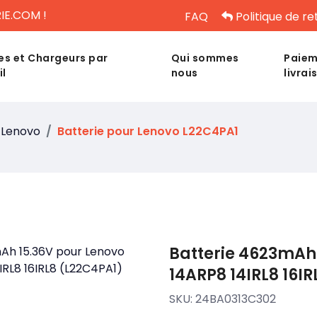
IE.COM !
FAQ
Politique de re
es et Chargeurs par
Qui sommes
Paiem
il
nous
livrai
Lenovo
Batterie pour Lenovo L22C4PA1
Batterie 4623mAh 
14ARP8 14IRL8 16I
SKU:
24BA0313C302