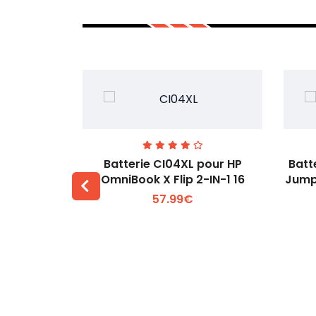
74 pour
Batterie CI04XL pour HP
Batt
-1 Gen 5
OmniBook X Flip 2-IN-1 16
Jump
57.99€
 +
Voir plus +