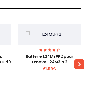
ur
Batterie L24M3PF2 pour
Batter
6AKP10
Lenovo L24M3PF2
Lenovo Th
61.99€
Voir plus +