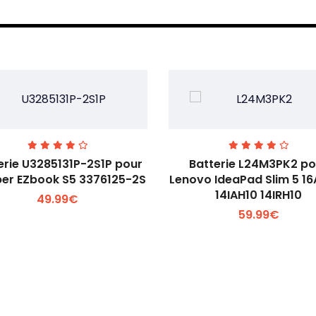
erie U3285131P-2S1P pour
Batterie L24M3PK2 po
er EZbook S5 3376125-2S
Lenovo IdeaPad Slim 5 1
14IAH10 14IRH10
49.99€
Voir plus +
Voir plus +
59.99€