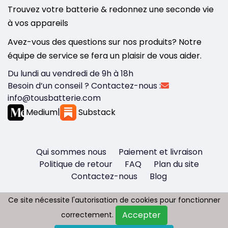
Trouvez votre batterie & redonnez une seconde vie
à vos appareils
Avez-vous des questions sur nos produits? Notre
équipe de service se fera un plaisir de vous aider.
Du lundi au vendredi de 9h à 18h
Besoin d’un conseil ? Contactez-nous :
info@tousbatterie.com
Medium
|
Substack
Qui sommes nous
Paiement et livraison
Politique de retour
FAQ
Plan du site
Contactez-nous
Blog
Ce site nécessite l'autorisation de cookies pour fonctionner
Ce site nécessite l'autorisation de cookies pour fonctionner
Accepter
Accepter
correctement.
correctement.
Copyright © 2026 - Tous droit réservés