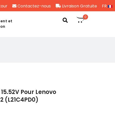
tour
Contactez-nous
Livraison Gratuite
FR
0
ent et
son
15.52V Pour Lenovo
n2 (L21C4PD0)