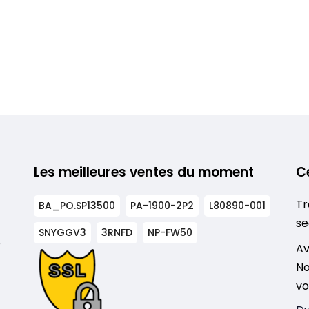
Les meilleures ventes du moment
C
Tr
BA_PO.SP13500
PA-1900-2P2
L80890-001
se
SNYGGV3
3RNFD
NP-FW50
s
Av
No
vo