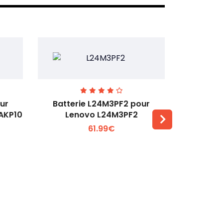
ur
Batterie L24M3PF2 pour
Batter
6AKP10
Lenovo L24M3PF2
Lenovo Th
61.99€
Voir plus +