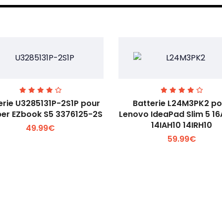
erie U3285131P-2S1P pour
Batterie L24M3PK2 po
er EZbook S5 3376125-2S
Lenovo IdeaPad Slim 5 1
14IAH10 14IRH10
49.99€
Voir plus +
Voir plus +
59.99€