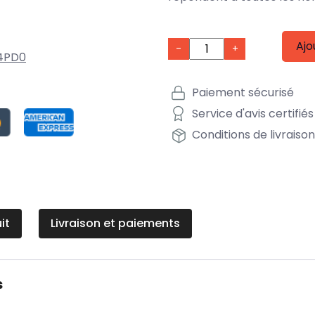
Ajo
-
+
4PD0
Paiement sécurisé
Service d'avis certifiés
Conditions de livraiso
it
Livraison et paiements
s