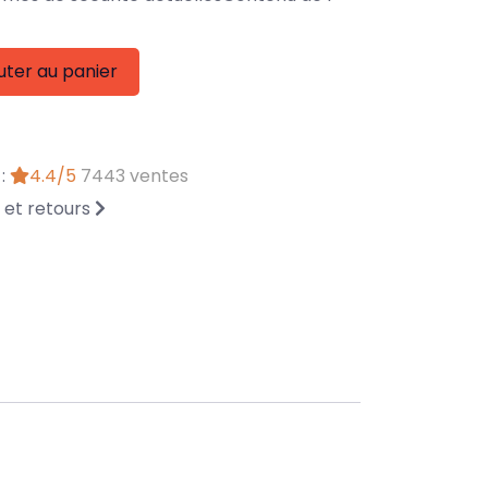
uter au panier
 :
4.4/5
7443 ventes
n et retours