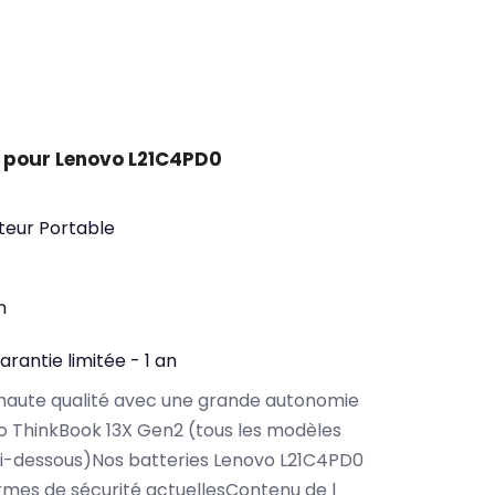
 pour Lenovo L21C4PD0
teur Portable
n
arantie limitée - 1 an
haute qualité avec une grande autonomie
 ThinkBook 13X Gen2 (tous les modèles
ci-dessous)Nos batteries Lenovo L21C4PD0
rmes de sécurité actuellesContenu de l