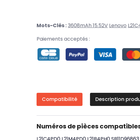
Mots-Clés :
3608mAh 15.52V
Lenovo
L21C
Paiements acceptés :
Compatibilité
Description produ
Numéros de pièces compatible
L21C4PD0
L21M4PD0
L21B4PH0
SB11D96863