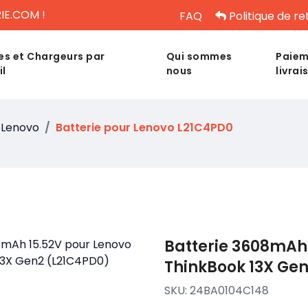
IE.COM !
FAQ
Politique de re
es et Chargeurs par
Qui sommes
Paiem
il
nous
livrai
Lenovo
Batterie pour Lenovo L21C4PD0
Batterie 3608mAh 
ThinkBook 13X Ge
SKU:
24BA0104C148