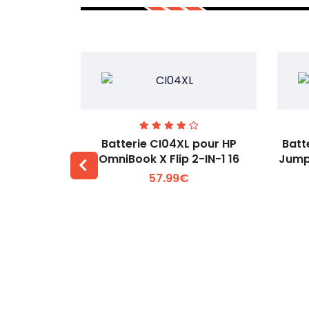
74 pour
Batterie CI04XL pour HP
Batt
-1 Gen 5
OmniBook X Flip 2-IN-1 16
Jump
57.99€
 +
Voir plus +