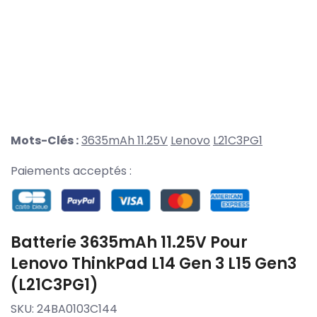
Mots-Clés :
3635mAh 11.25V
Lenovo
L21C3PG1
Paiements acceptés :
Batterie 3635mAh 11.25V Pour
Lenovo ThinkPad L14 Gen 3 L15 Gen3
(L21C3PG1)
SKU:
24BA0103C144