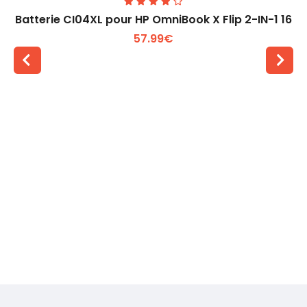
Batterie CI04XL pour HP OmniBook X Flip 2-IN-1 16
57.99€
Voir plus +