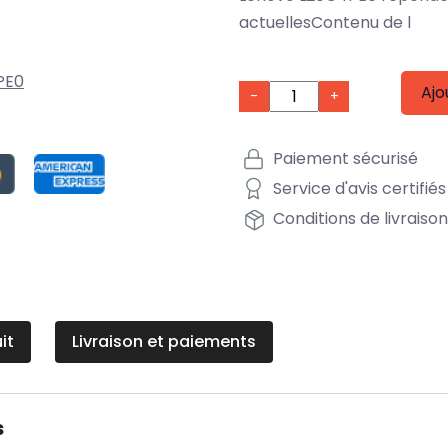
actuellesContenu de l
PE0
Ajo
-
+
Paiement sécurisé
Service d'avis certifiés
Conditions de livraiso
it
Livraison et paiements
s