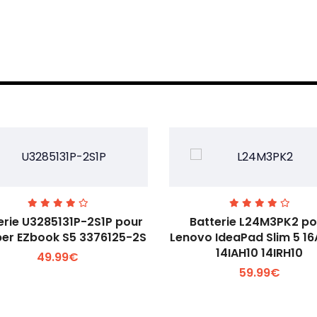
erie U3285131P-2S1P pour
Batterie L24M3PK2 po
er EZbook S5 3376125-2S
Lenovo IdeaPad Slim 5 1
14IAH10 14IRH10
49.99€
Voir plus +
Voir plus +
59.99€