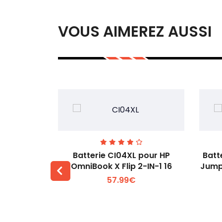
VOUS AIMEREZ AUSSI
74 pour
Batterie CI04XL pour HP
Batt
-1 Gen 5
OmniBook X Flip 2-IN-1 16
Jump
57.99€
 +
Voir plus +