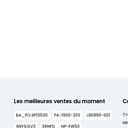
Les meilleures ventes du moment
C
Tr
BA_PO.SP13500
PA-1900-2P2
L80890-001
se
SNYGGV3
3RNFD
NP-FW50