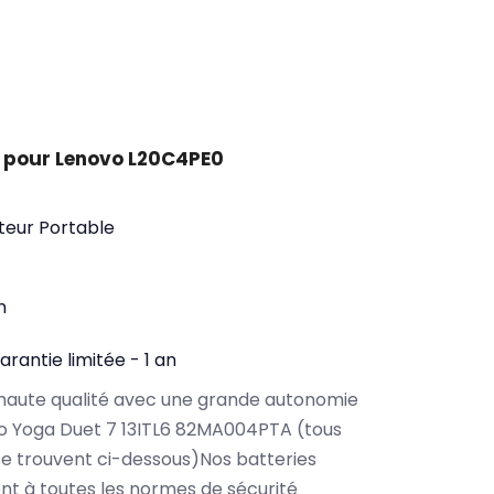
 pour Lenovo L20C4PE0
teur Portable
n
arantie limitée - 1 an
haute qualité avec une grande autonomie
o Yoga Duet 7 13ITL6 82MA004PTA (tous
e trouvent ci-dessous)Nos batteries
t à toutes les normes de sécurité