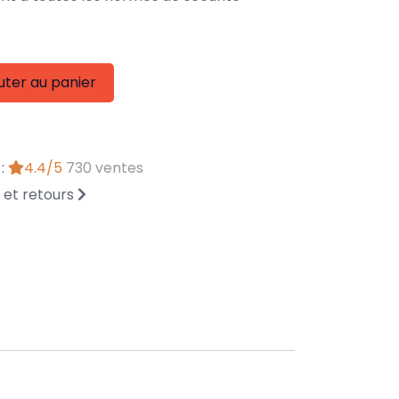
uter au panier
 :
4.4/5
730 ventes
n et retours