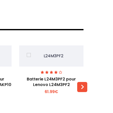
ur
Batterie L24M3PF2 pour
Batter
6AKP10
Lenovo L24M3PF2
Lenovo Th
61.99€
Voir plus +