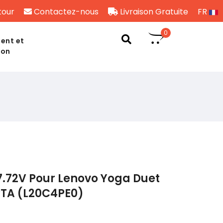
tour
Contactez-nous
Livraison Gratuite
FR
0
ent et
son
7.72V Pour Lenovo Yoga Duet
PTA (L20C4PE0)