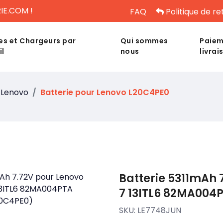
IE.COM !
FAQ
Politique de re
es et Chargeurs par
Qui sommes
Paiem
il
nous
livrai
Lenovo
Batterie pour Lenovo L20C4PE0
Batterie 5311mAh 
7 13ITL6 82MA004
SKU:
LE7748JUN