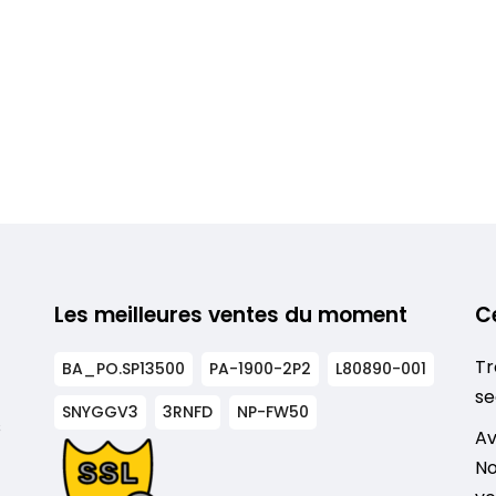
Les meilleures ventes du moment
C
Tr
BA_PO.SP13500
PA-1900-2P2
L80890-001
se
SNYGGV3
3RNFD
NP-FW50
s
Av
No