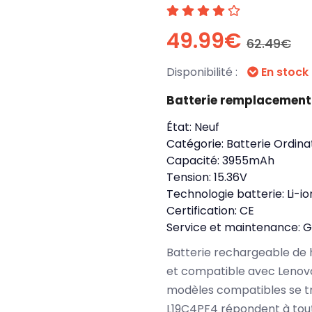
49.99€
62.49€
Disponibilité :
En stock
Batterie remplacement
État:
Neuf
Catégorie:
Batterie Ordina
Capacité:
3955mAh
Tension:
15.36V
Technologie batterie:
Li-io
Certification:
CE
Service et maintenance:
G
Batterie rechargeable de 
et compatible avec Lenovo
modèles compatibles se t
L19C4PF4 répondent à tout