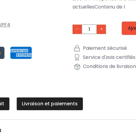
actuellesContenu de l
4PF4
Ajo
-
+
Paiement sécurisé
Service d'avis certifiés
Conditions de livraiso
it
Livraison et paiements
s