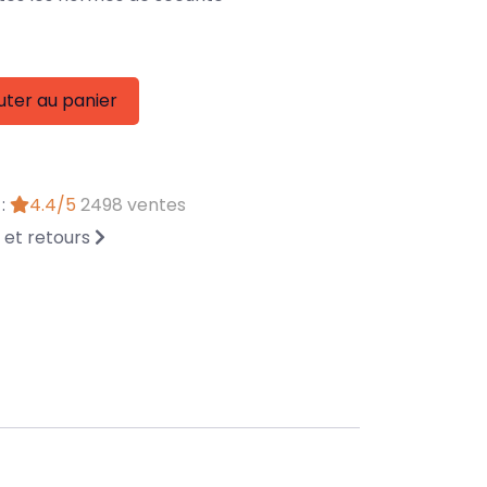
uter au panier
 :
4.4/5
2498 ventes
n et retours