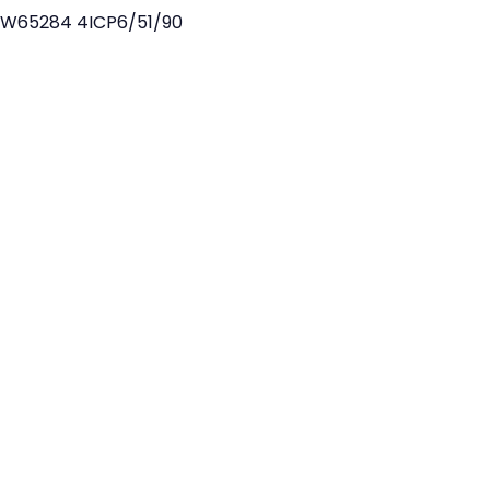
0W65284
4ICP6/51/90