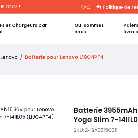
IE.COM !
FAQ
Politique de re
es et Chargeurs par
Qui sommes
Paiem
il
nous
livrai
Lenovo
Batterie pour Lenovo L19C4PF4
Batterie 3955mAh
Yoga Slim 7-14IIL
SKU:
24BA0315C311