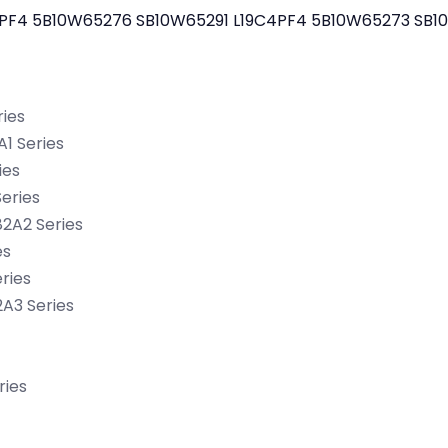
4PF4
5B10W65276
SB10W65291
L19C4PF4
5B10W65273
SB1
ries
A1 Series
ies
eries
82A2 Series
es
ries
2A3 Series
ries