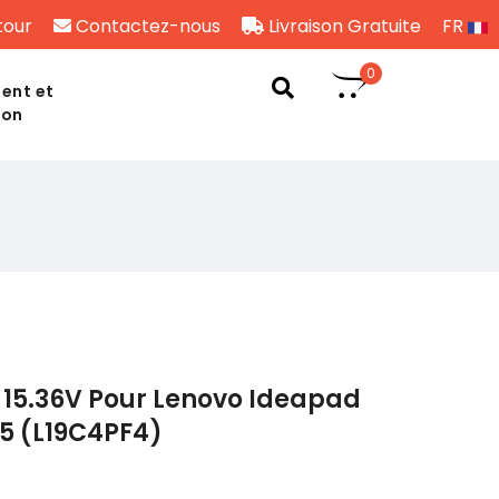
tour
Contactez-nous
Livraison Gratuite
FR
0
ent et
son
 15.36V Pour Lenovo Ideapad
05 (L19C4PF4)