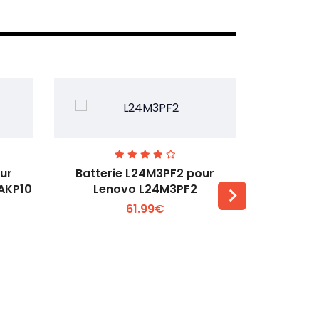
ur
Batterie L24M3PF2 pour
Batter
6AKP10
Lenovo L24M3PF2
Lenovo Th
61.99€
Voir plus +