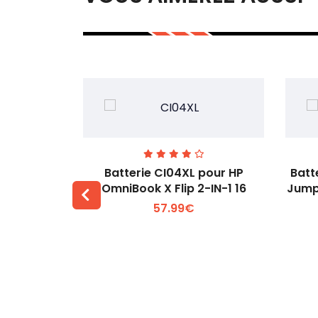
74 pour
Batterie CI04XL pour HP
Batt
-1 Gen 5
OmniBook X Flip 2-IN-1 16
Jump
57.99€
 +
Voir plus +