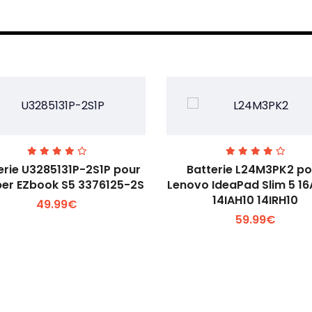
erie U3285131P-2S1P pour
Batterie L24M3PK2 po
er EZbook S5 3376125-2S
Lenovo IdeaPad Slim 5 1
14IAH10 14IRH10
49.99€
Voir plus +
Voir plus +
59.99€