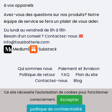
à vos appareils
Avez-vous des questions sur nos produits? Notre
équipe de service se fera un plaisir de vous aider.
Du lundi au vendredi de 9h à 18h
Besoin d’un conseil ? Contactez-nous :
info@tousbatterie.com
Medium
|
Substack
Qui sommes nous
Paiement et livraison
Politique de retour
FAQ
Plan du site
Contactez-nous
Blog
Ce site nécessite l'autorisation de cookies pour fonctionner
Ce site nécessite l'autorisation de cookies pour fonctionner
Accepter
Accepter
correctement.
correctement.
Copyright © 2026 - Tous droit réservés
politique de confidentialité
politique de confidentialité
Tousbatterie.com