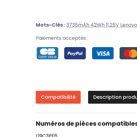
Mots-Clés :
3735mAh 42Wh 11.25V
Lenov
Paiements acceptés :
Compatibilité
Description produ
Numéros de pièces compatible
L19C3PF6