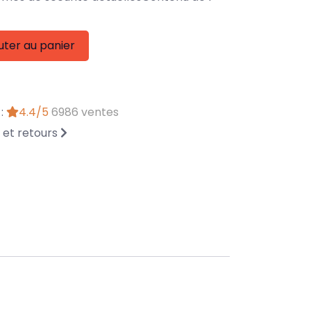
uter au panier
 :
4.4/5
6986 ventes
n et retours