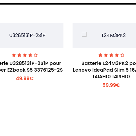
erie U3285131P-2S1P pour
Batterie L24M3PK2 po
er EZbook S5 3376125-2S
Lenovo IdeaPad Slim 5 1
14IAH10 14IRH10
49.99€
Voir plus +
Voir plus +
59.99€