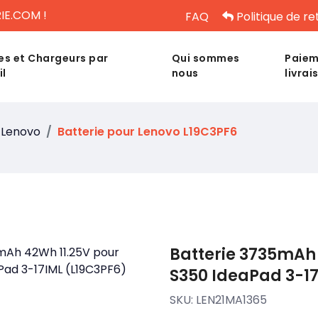
IE.COM !
FAQ
Politique de re
es et Chargeurs par
Qui sommes
Paiem
il
nous
livrai
Lenovo
Batterie pour Lenovo L19C3PF6
Batterie 3735mAh 
S350 IdeaPad 3-17
SKU:
LEN21MA1365