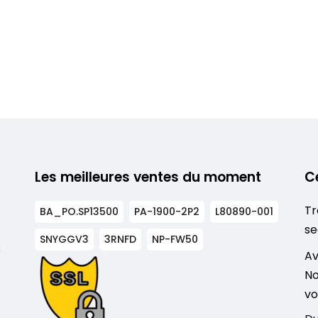
Les meilleures ventes du moment
C
Tr
BA_PO.SP13500
PA-1900-2P2
L80890-001
se
SNYGGV3
3RNFD
NP-FW50
s
Av
No
vo