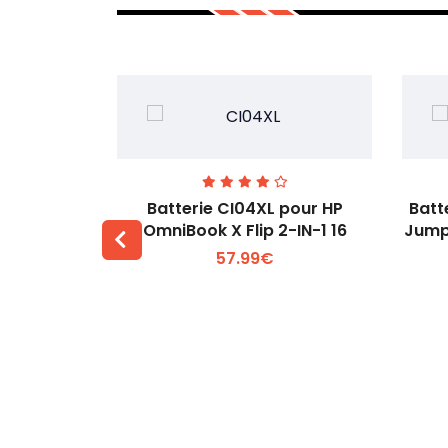
74 pour
Batterie CI04XL pour HP
Batt
-1 Gen 5
OmniBook X Flip 2-IN-1 16
Jump
57.99€
 +
Voir plus +