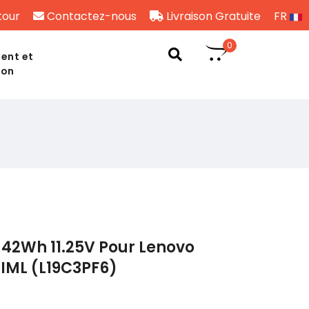
tour
Contactez-nous
Livraison Gratuite
FR
0
ent et
son
42Wh 11.25V Pour Lenovo
IML (L19C3PF6)