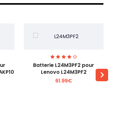
ur
Batterie L24M3PF2 pour
Batter
6AKP10
Lenovo L24M3PF2
Lenovo Th
61.99€
Voir plus +