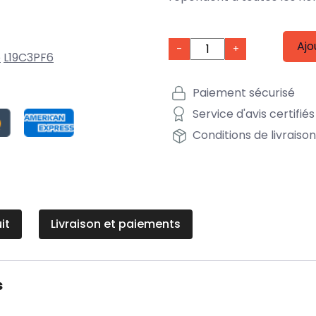
Ajo
-
+
o
L19C3PF6
Paiement sécurisé
Service d'avis certifiés
Conditions de livraiso
it
Livraison et paiements
s