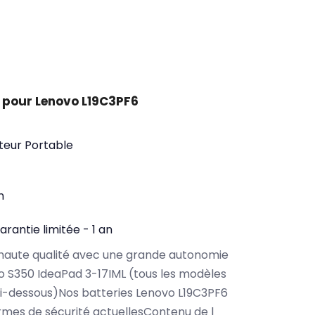
 pour Lenovo L19C3PF6
teur Portable
n
arantie limitée - 1 an
haute qualité avec une grande autonomie
 S350 IdeaPad 3-17IML (tous les modèles
i-dessous)Nos batteries Lenovo L19C3PF6
rmes de sécurité actuellesContenu de l