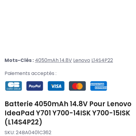
Mots-Clés :
4050mAh 14.8V
Lenovo
L14S4P22
Paiements acceptés :
Batterie 4050mAh 14.8V Pour Lenovo
IdeaPad Y701 Y700-14ISK Y700-15ISK
(L14S4P22)
SKU:
24BA0401C362