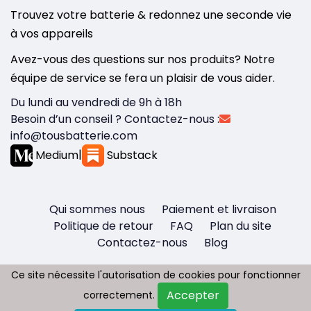
Trouvez votre batterie & redonnez une seconde vie
à vos appareils
Avez-vous des questions sur nos produits? Notre
équipe de service se fera un plaisir de vous aider.
Du lundi au vendredi de 9h à 18h
Besoin d’un conseil ? Contactez-nous :
info@tousbatterie.com
Medium
|
Substack
Qui sommes nous
Paiement et livraison
Politique de retour
FAQ
Plan du site
Contactez-nous
Blog
Ce site nécessite l'autorisation de cookies pour fonctionner
Ce site nécessite l'autorisation de cookies pour fonctionner
Accepter
Accepter
correctement.
correctement.
Copyright © 2026 - Tous droit réservés