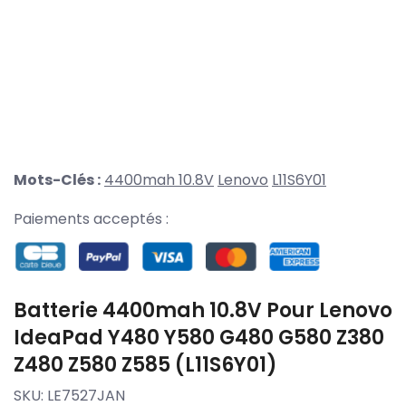
Mots-Clés :
4400mah 10.8V
Lenovo
L11S6Y01
Paiements acceptés :
Batterie 4400mah 10.8V Pour Lenovo
IdeaPad Y480 Y580 G480 G580 Z380
Z480 Z580 Z585 (L11S6Y01)
SKU:
LE7527JAN