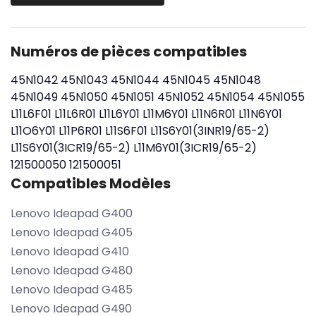
Numéros de pièces compatibles
45N1042
45N1043
45N1044
45N1045
45N1048
45N1049
45N1050
45N1051
45N1052
45N1054
45N1055
L11L6F01
L11L6R01
L11L6Y01
L11M6Y01
L11N6R01
L11N6Y01
L11O6Y01
L11P6R01
L11S6F01
L11S6Y01(3INR19/65-2)
L11S6Y01(3ICR19/65-2)
L11M6Y01(3ICR19/65-2)
121500050
121500051
Compatibles Modèles
Lenovo Ideapad G400
Lenovo Ideapad G405
Lenovo Ideapad G410
Lenovo Ideapad G480
Lenovo Ideapad G485
Lenovo Ideapad G490