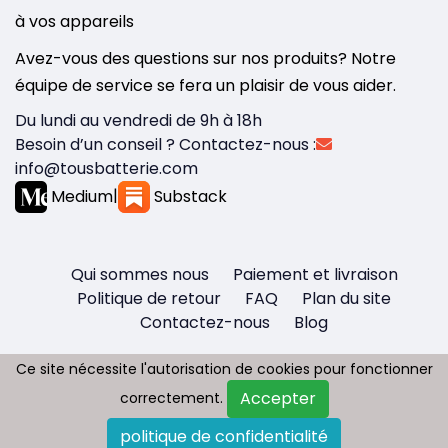
à vos appareils
Avez-vous des questions sur nos produits? Notre
équipe de service se fera un plaisir de vous aider.
Du lundi au vendredi de 9h à 18h
Besoin d’un conseil ? Contactez-nous :
info@tousbatterie.com
Medium
|
Substack
Qui sommes nous
Paiement et livraison
Politique de retour
FAQ
Plan du site
Contactez-nous
Blog
Ce site nécessite l'autorisation de cookies pour fonctionner
Ce site nécessite l'autorisation de cookies pour fonctionner
Accepter
Accepter
correctement.
correctement.
Copyright © 2026 - Tous droit réservés
politique de confidentialité
politique de confidentialité
Tousbatterie.com