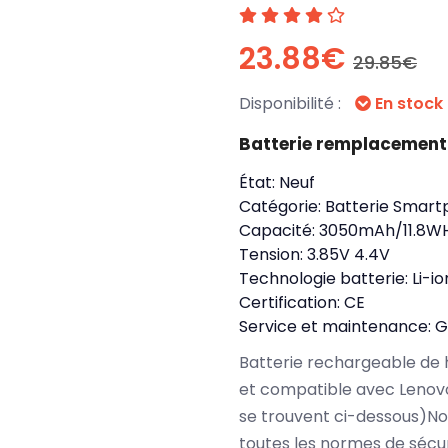
23.88€
29.85€
Disponibilité :
En stock
Batterie remplacement
État:
Neuf
Catégorie:
Batterie Smart
Capacité:
3050mAh/11.8W
Tension:
3.85V 4.4V
Technologie batterie:
Li-io
Certification:
CE
Service et maintenance:
G
Batterie rechargeable de 
et compatible avec Lenov
se trouvent ci-dessous)No
toutes les normes de sécu