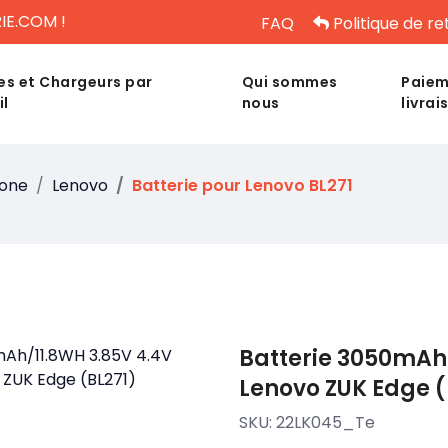
IE.COM !
FAQ
Politique de re
es et Chargeurs par
Qui sommes
Paiem
il
nous
livrai
hone
Lenovo
Batterie pour Lenovo BL271
Batterie 3050mAh/
Lenovo ZUK Edge (
SKU:
22LK045_Te