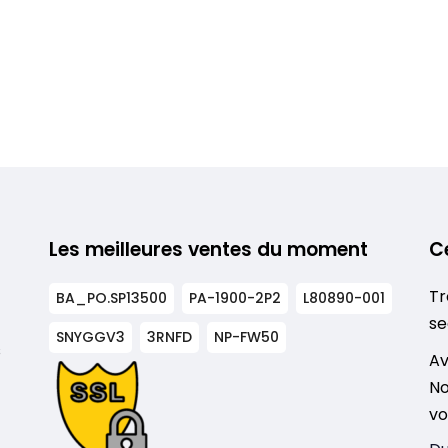
Les meilleures ventes du moment
C
Tr
BA_PO.SP13500
PA-1900-2P2
L80890-001
se
SNYGGV3
3RNFD
NP-FW50
s
Av
No
vo