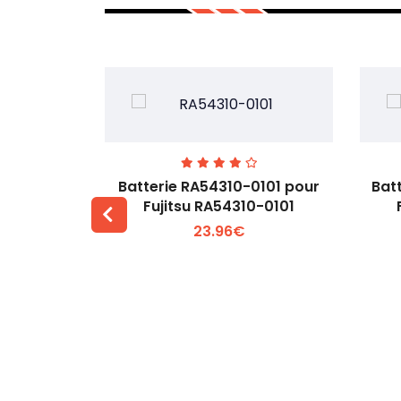
7EGW pour
Batterie RA54310-0101 pour
Bat
D
Fujitsu RA54310-0101
23.96€
 +
Voir plus +