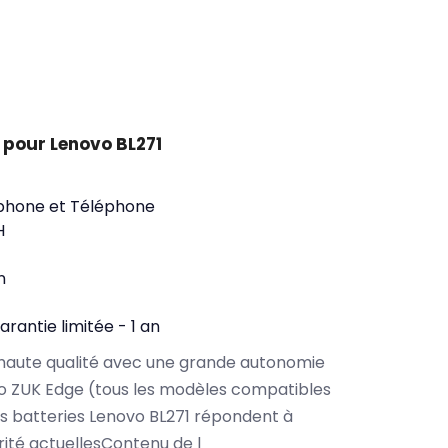
 pour Lenovo BL271
phone et Téléphone
H
n
arantie limitée - 1 an
haute qualité avec une grande autonomie
o ZUK Edge (tous les modèles compatibles
s batteries Lenovo BL271 répondent à
rité actuellesContenu de l