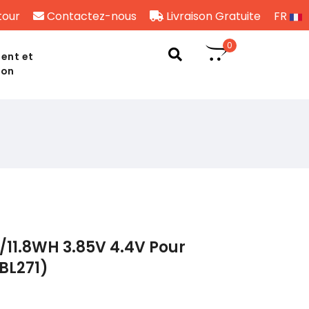
tour
Contactez-nous
Livraison Gratuite
FR
0
ent et
son
11.8WH 3.85V 4.4V Pour
BL271)