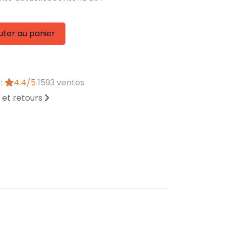
uter au panier
 :
4.4/5
1593 ventes
n et retours