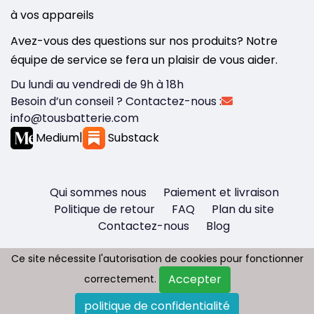
à vos appareils
Avez-vous des questions sur nos produits? Notre
équipe de service se fera un plaisir de vous aider.
Du lundi au vendredi de 9h à 18h
Besoin d’un conseil ? Contactez-nous :
info@tousbatterie.com
Medium
|
Substack
Qui sommes nous
Paiement et livraison
Politique de retour
FAQ
Plan du site
Contactez-nous
Blog
Ce site nécessite l'autorisation de cookies pour fonctionner
Ce site nécessite l'autorisation de cookies pour fonctionner
Accepter
Accepter
correctement.
correctement.
Copyright © 2026 - Tous droit réservés
politique de confidentialité
politique de confidentialité
Tousbatterie.com