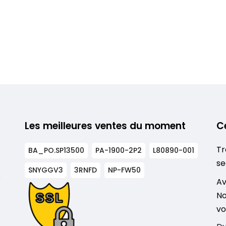
Les meilleures ventes du moment
C
Tr
BA_PO.SP13500
PA-1900-2P2
L80890-001
se
SNYGGV3
3RNFD
NP-FW50
s
Av
No
vo