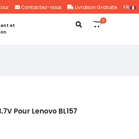
tour
Contactez-nous
Livraison Gratuite
FR
0
ent et
son
.7V Pour Lenovo BL157