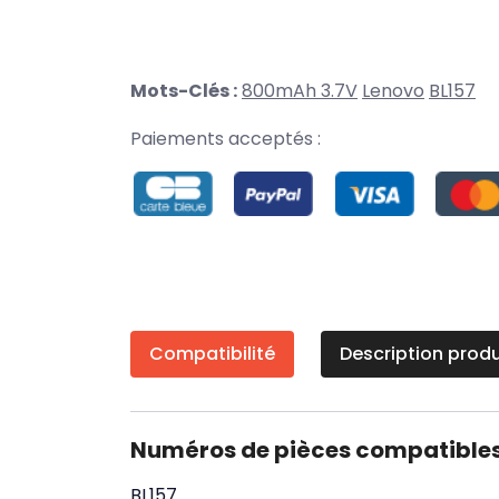
Mots-Clés :
800mAh 3.7V
Lenovo
BL157
Paiements acceptés :
Compatibilité
Description produ
Numéros de pièces compatible
BL157