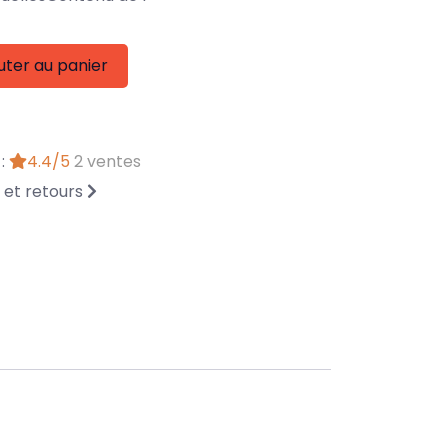
uter au panier
 :
4.4/5
2 ventes
n et retours