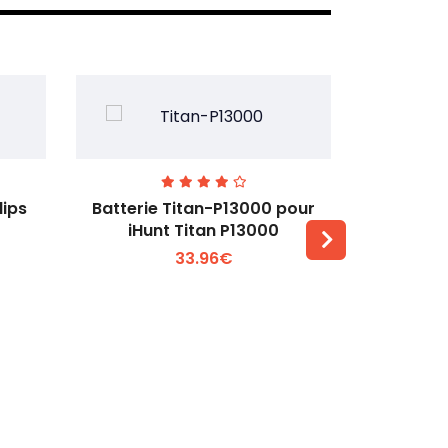
lips
Batterie Titan-P13000 pour
Batterie 
iHunt Titan P13000
33.96€
Voir plus +