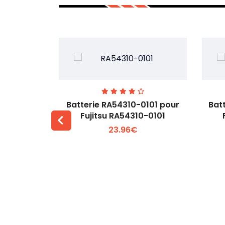
7EGW pour
Batterie RA54310-0101 pour
Bat
D
Fujitsu RA54310-0101
23.96€
 +
Voir plus +