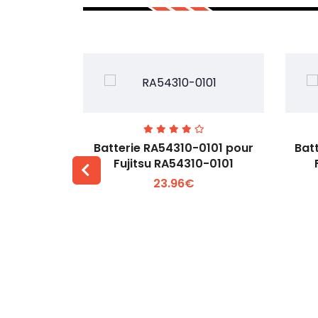
7EGW pour
Batterie RA54310-0101 pour
Bat
D
Fujitsu RA54310-0101
23.96€
 +
Voir plus +