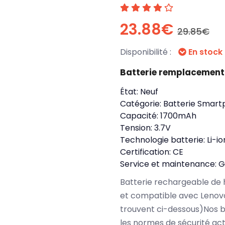
23.88€
29.85€
Disponibilité :
En stock
Batterie remplacement
État:
Neuf
Catégorie:
Batterie Smart
Capacité:
1700mAh
Tension:
3.7V
Technologie batterie:
Li-io
Certification:
CE
Service et maintenance:
G
Batterie rechargeable de 
et compatible avec Lenovo
trouvent ci-dessous)Nos b
les normes de sécurité ac