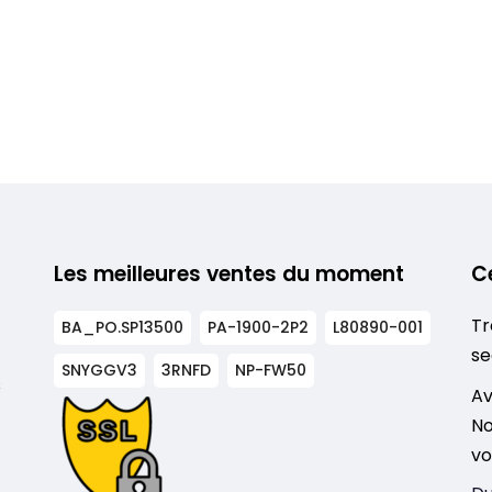
Les meilleures ventes du moment
C
Tr
BA_PO.SP13500
PA-1900-2P2
L80890-001
se
SNYGGV3
3RNFD
NP-FW50
s
Av
No
vo