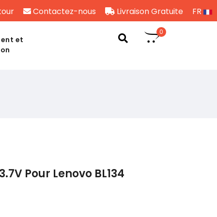
tour
Contactez-nous
Livraison Gratuite
FR
0
ent et
son
3.7V Pour Lenovo BL134