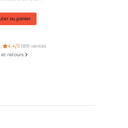
uter au panier
 :
4.4/5
1816 ventes
n et retours