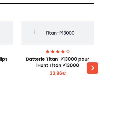
lips
Batterie Titan-P13000 pour
Batterie 
iHunt Titan P13000
33.96€
Voir plus +