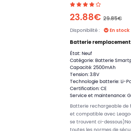
23.88€
29.85€
Disponibilité :
En stock
Batterie remplacement
État:
Neuf
Catégorie:
Batterie Smart
Capacité:
2500mAh
Tension:
3.8V
Technologie batterie:
Li-P
Certification:
CE
Service et maintenance:
G
Batterie rechargeable de 
et compatible avec Leago
se trouvent ci-dessous)N
toutes les normes de sécu