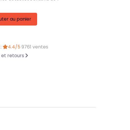
uter au panier
 :
4.4/5
9761 ventes
n et retours