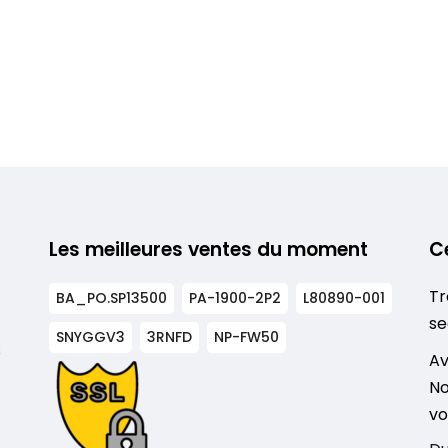
Les meilleures ventes du moment
C
Tr
BA_PO.SP13500
PA-1900-2P2
L80890-001
se
SNYGGV3
3RNFD
NP-FW50
s
Av
No
vo