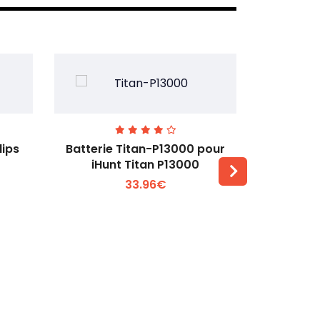
lips
Batterie Titan-P13000 pour
Batterie 
iHunt Titan P13000
33.96€
Voir plus +