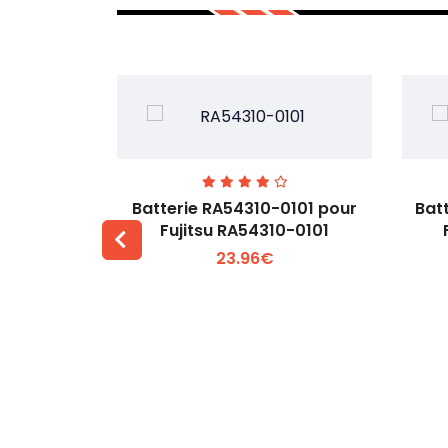
7EGW pour
Batterie RA54310-0101 pour
Bat
D
Fujitsu RA54310-0101
23.96€
 +
Voir plus +