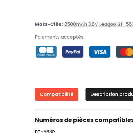
Mots-Clés :
2500mAh 3.8V
Leagoo
BT-56
Paiements acceptés :
Compatibilité
Description produ
Numéros de pièces compatible
BT-563P