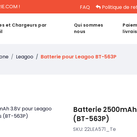
IE.COM !
FAQ
Politique de re
es et Chargeurs par
Qui sommes
Paiem
il
nous
livrai
hone
Leagoo
Batterie pour Leagoo BT-563P
Batterie 2500mAh 
(BT-563P)
SKU:
22LEA571_Te