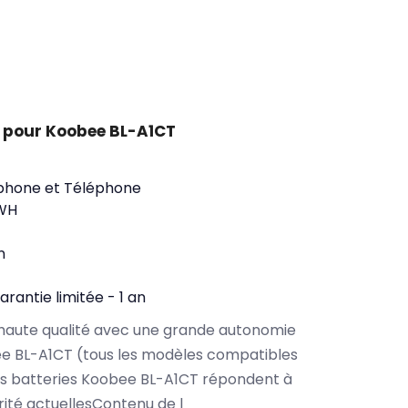
 pour Koobee BL-A1CT
phone et Téléphone
WH
n
arantie limitée - 1 an
haute qualité avec une grande autonomie
e BL-A1CT (tous les modèles compatibles
os batteries Koobee BL-A1CT répondent à
rité actuellesContenu de l