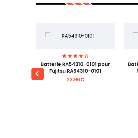
7EGW pour
Batterie RA54310-0101 pour
Bat
D
Fujitsu RA54310-0101
23.96€
 +
Voir plus +