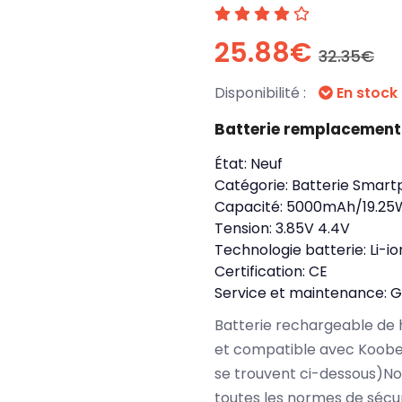
25.88€
32.35€
Disponibilité :
En stock
Batterie remplacement
État:
Neuf
Catégorie:
Batterie Smart
Capacité:
5000mAh/19.25
Tension:
3.85V 4.4V
Technologie batterie:
Li-io
Certification:
CE
Service et maintenance:
G
Batterie rechargeable de 
et compatible avec Koobe
se trouvent ci-dessous)N
toutes les normes de sécu