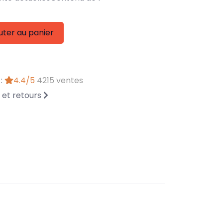
uter au panier
 :
4.4/5
4215 ventes
n et retours