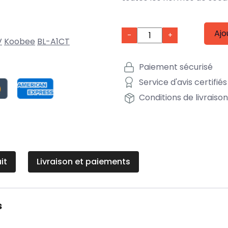
Ajo
-
+
V
Koobee
BL-A1CT
Paiement sécurisé
Service d'avis certifiés
Conditions de livraiso
it
Livraison et paiements
s