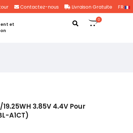
tour
Contactez-nous
Livraison Gratuite
FR
0
ent et
son
/19.25WH 3.85V 4.4V Pour
BL-A1CT)