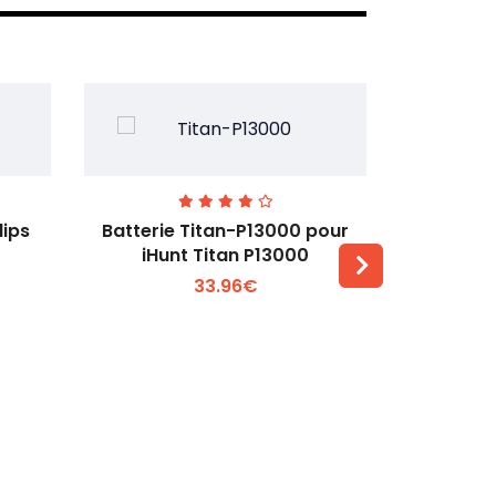
lips
Batterie Titan-P13000 pour
Batterie 
iHunt Titan P13000
33.96€
Voir plus +