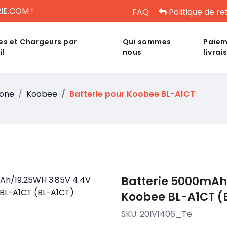
IE.COM !
FAQ
Politique de re
es et Chargeurs par
Qui sommes
Paiem
il
nous
livrai
hone
Koobee
Batterie pour Koobee BL-A1CT
Batterie 5000mAh
Koobee BL-A1CT (
SKU:
20IV1406_Te