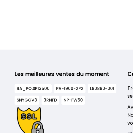
Les meilleures ventes du moment
C
Tr
BA_PO.SP13500
PA-1900-2P2
L80890-001
se
SNYGGV3
3RNFD
NP-FW50
s
Av
No
vo