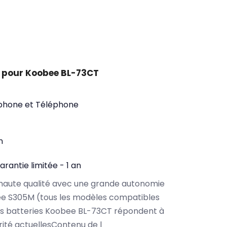
 pour Koobee BL-73CT
phone et Téléphone
n
arantie limitée - 1 an
haute qualité avec une grande autonomie
e S305M (tous les modèles compatibles
os batteries Koobee BL-73CT répondent à
rité actuellesContenu de l