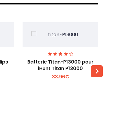
lips
Batterie Titan-P13000 pour
Batterie 
iHunt Titan P13000
33.96€
Voir plus +