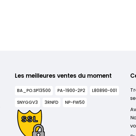
Les meilleures ventes du moment
C
Tr
BA_PO.SP13500
PA-1900-2P2
L80890-001
se
SNYGGV3
3RNFD
NP-FW50
s
Av
No
vo