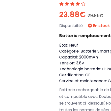
23.88€
29.85€
Disponibilité :
En stock
Batterie remplacement
État:
Neuf
Catégorie:
Batterie Smart
Capacité:
2000mAh
Tension:
3.8V
Technologie batterie:
Li-io
Certification:
CE
Service et maintenance:
G
Batterie rechargeable de 
et compatible avec Koobe
se trouvent ci-dessous)N
toutes les normes de sécu