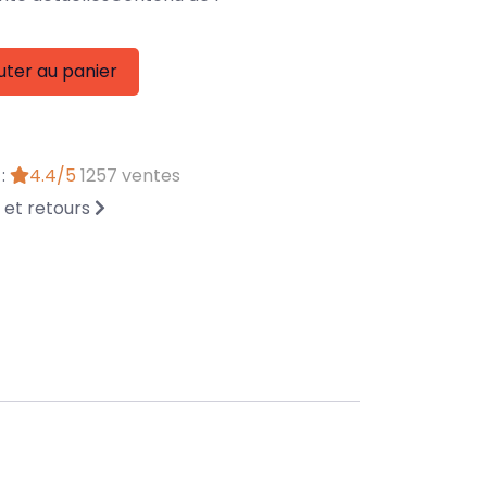
uter au panier
 :
4.4/5
1257 ventes
n et retours