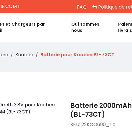
IE.COM !
FAQ
Politique de re
es et Chargeurs par
Qui sommes
Paiem
il
nous
livrai
hone
Koobee
Batterie pour Koobee BL-73CT
Batterie 2000mAh
(BL-73CT)
SKU:
22KOO690_Te