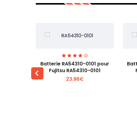
7EGW pour
Batterie RA54310-0101 pour
Bat
D
Fujitsu RA54310-0101
23.96€
 +
Voir plus +