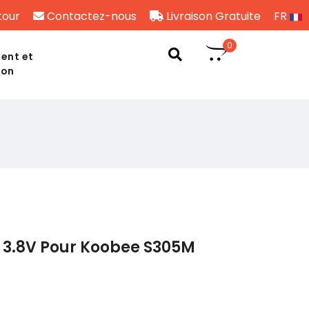
tour
Contactez-nous
Livraison Gratuite
FR
0
ent et
son
 3.8V Pour Koobee S305M