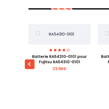
7EGW pour
Batterie RA54310-0101 pour
Bat
D
Fujitsu RA54310-0101
23.96€
 +
Voir plus +