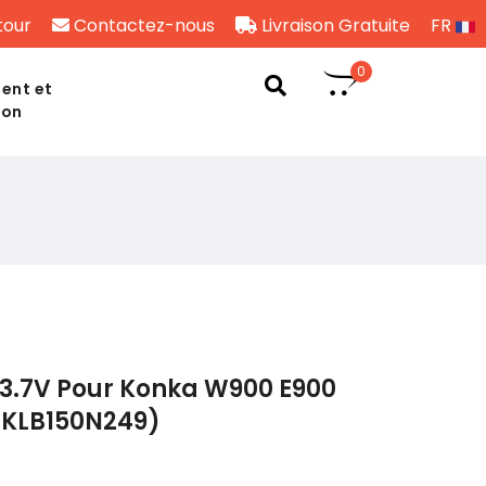
tour
Contactez-nous
Livraison Gratuite
FR
0
ent et
son
 3.7V Pour Konka W900 E900
(KLB150N249)