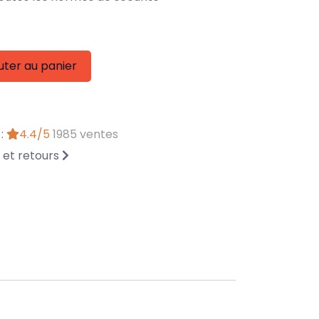
uter au panier
 :
4.4/5
1985 ventes
n et retours