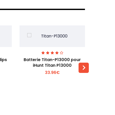
lips
Batterie Titan-P13000 pour
Batterie 
iHunt Titan P13000
33.96€
Voir plus +