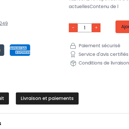
actuellesContenu de l
249
Ajo
-
+
Paiement sécurisé
Service d'avis certifiés
Conditions de livraiso
it
Livraison et paiements
s