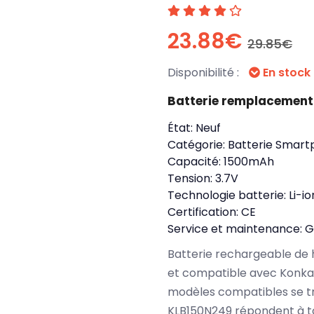
23.88€
29.85€
Disponibilité :
En stock
Batterie remplacement
État:
Neuf
Catégorie:
Batterie Smart
Capacité:
1500mAh
Tension:
3.7V
Technologie batterie:
Li-io
Certification:
CE
Service et maintenance:
G
Batterie rechargeable de 
et compatible avec Konka
modèles compatibles se t
KLB150N249 répondent à to