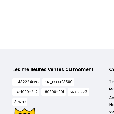
Les meilleures ventes du moment
C
Tr
PL432224FPC
BA_PO.SP13500
se
PA-1900-2P2
L80890-001
SNYGGV3
s
Av
3RNFD
No
vo