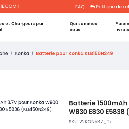
IE.COM !
FAQ
Politique de re
es et Chargeurs par
Qui sommes
Paiem
il
nous
livrai
hone
Konka
Batterie pour Konka KLB150N249
Batterie 1500mAh
W830 E830 E5838 
SKU:
22KON587_Te