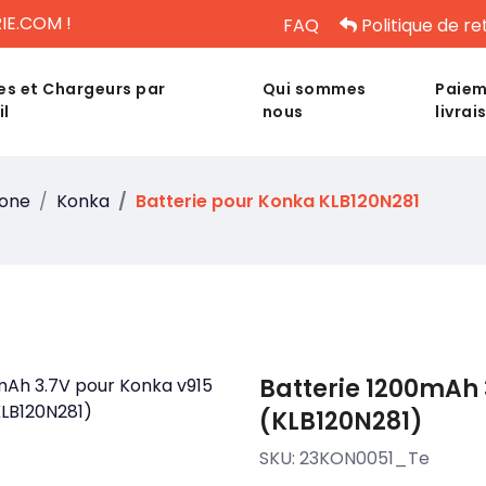
IE.COM !
FAQ
Politique de re
es et Chargeurs par
Qui sommes
Paiem
il
nous
livrai
hone
Konka
Batterie pour Konka KLB120N281
Batterie 1200mAh 
(KLB120N281)
SKU:
23KON0051_Te