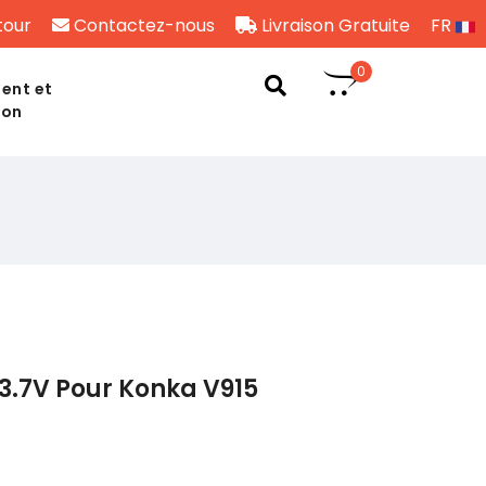
tour
Contactez-nous
Livraison Gratuite
FR
0
ent et
son
3.7V Pour Konka V915