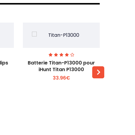
lips
Batterie Titan-P13000 pour
Batterie 
iHunt Titan P13000
33.96€
Voir plus +