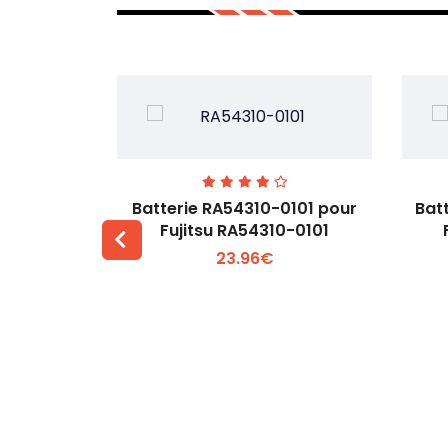
7EGW pour
Batterie RA54310-0101 pour
Bat
D
Fujitsu RA54310-0101
23.96€
 +
Voir plus +