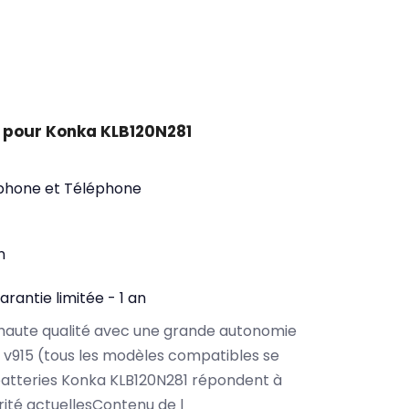
 pour Konka KLB120N281
phone et Téléphone
n
arantie limitée - 1 an
haute qualité avec une grande autonomie
v915 (tous les modèles compatibles se
atteries Konka KLB120N281 répondent à
rité actuellesContenu de l