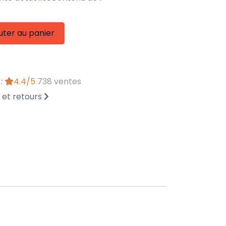
uter au panier
 :
4.4/5
738 ventes
n et retours