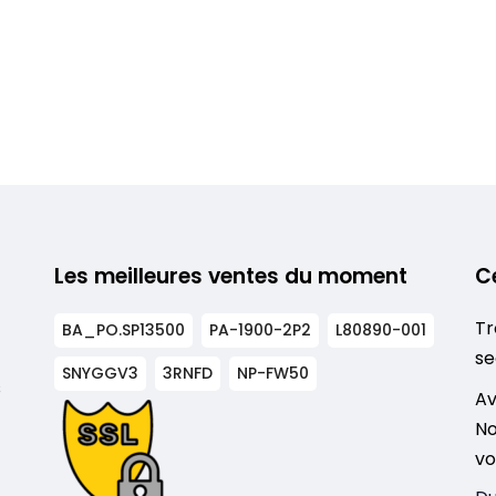
Les meilleures ventes du moment
C
Tr
BA_PO.SP13500
PA-1900-2P2
L80890-001
se
SNYGGV3
3RNFD
NP-FW50
s
Av
No
vo