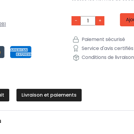
Ajo
-
+
281
Paiement sécurisé
Service d'avis certifiés
Conditions de livraiso
it
Livraison et paiements
s