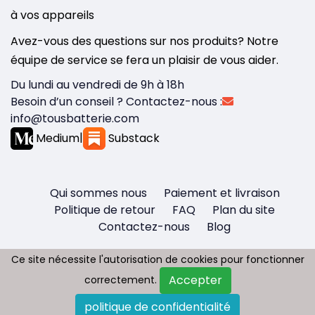
à vos appareils
Avez-vous des questions sur nos produits? Notre
équipe de service se fera un plaisir de vous aider.
Du lundi au vendredi de 9h à 18h
Besoin d’un conseil ? Contactez-nous :
info@tousbatterie.com
Medium
|
Substack
Qui sommes nous
Paiement et livraison
Politique de retour
FAQ
Plan du site
Contactez-nous
Blog
Ce site nécessite l'autorisation de cookies pour fonctionner
Ce site nécessite l'autorisation de cookies pour fonctionner
Accepter
Accepter
correctement.
correctement.
Copyright © 2026 - Tous droit réservés
politique de confidentialité
politique de confidentialité
Tousbatterie.com