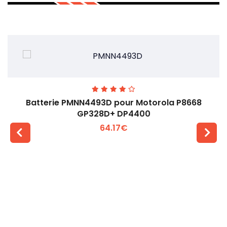
Batterie PMNN4493D pour Motorola P8668
GP328D+ DP4400
64.17€
Voir plus +