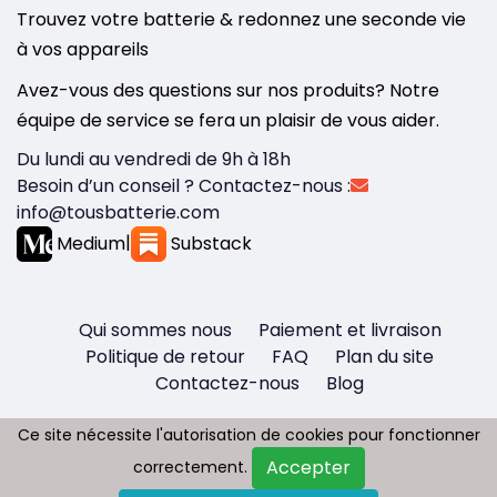
Trouvez votre batterie & redonnez une seconde vie
à vos appareils
Avez-vous des questions sur nos produits? Notre
équipe de service se fera un plaisir de vous aider.
Du lundi au vendredi de 9h à 18h
Besoin d’un conseil ? Contactez-nous :
info@tousbatterie.com
Medium
|
Substack
Qui sommes nous
Paiement et livraison
Politique de retour
FAQ
Plan du site
Contactez-nous
Blog
Ce site nécessite l'autorisation de cookies pour fonctionner
Ce site nécessite l'autorisation de cookies pour fonctionner
Accepter
Accepter
correctement.
correctement.
Copyright © 2026 - Tous droit réservés