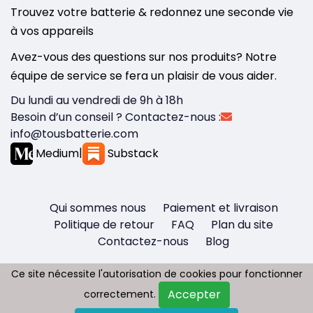
Trouvez votre batterie & redonnez une seconde vie
à vos appareils
Avez-vous des questions sur nos produits? Notre
équipe de service se fera un plaisir de vous aider.
Du lundi au vendredi de 9h à 18h
Besoin d’un conseil ? Contactez-nous :
info@tousbatterie.com
Medium
|
Substack
Qui sommes nous
Paiement et livraison
Politique de retour
FAQ
Plan du site
Contactez-nous
Blog
Ce site nécessite l'autorisation de cookies pour fonctionner
Ce site nécessite l'autorisation de cookies pour fonctionner
Accepter
Accepter
correctement.
correctement.
Copyright © 2026 - Tous droit réservés