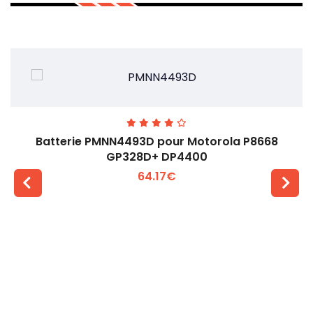
Batterie PMNN4493D pour Motorola P8668
GP328D+ DP4400
64.17€
Voir plus +