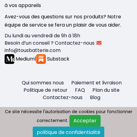
à vos appareils
Avez-vous des questions sur nos produits? Notre
équipe de service se fera un plaisir de vous aider.
Du lundi au vendredi de 9h à 18h
Besoin d’un conseil ? Contactez-nous :
info@tousbatterie.com
Medium
|
Substack
Qui sommes nous
Paiement et livraison
Politique de retour
FAQ
Plan du site
Contactez-nous
Blog
Ce site nécessite l'autorisation de cookies pour fonctionner
Ce site nécessite l'autorisation de cookies pour fonctionner
Accepter
Accepter
correctement.
correctement.
Copyright © 2026 - Tous droit réservés
politique de confidentialité
politique de confidentialité
Tousbatterie.com