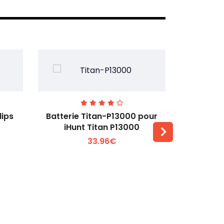
lips
Batterie Titan-P13000 pour
Batterie 
iHunt Titan P13000
33.96€
Voir plus +