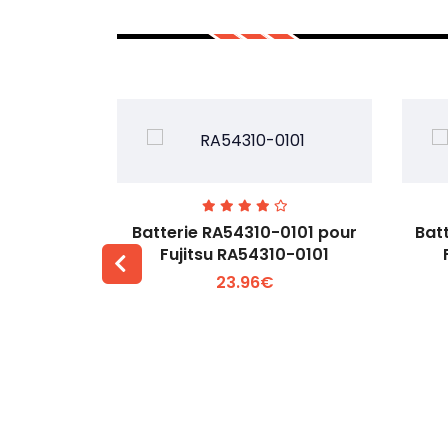
7EGW pour
Batterie RA54310-0101 pour
Bat
D
Fujitsu RA54310-0101
23.96€
 +
Voir plus +