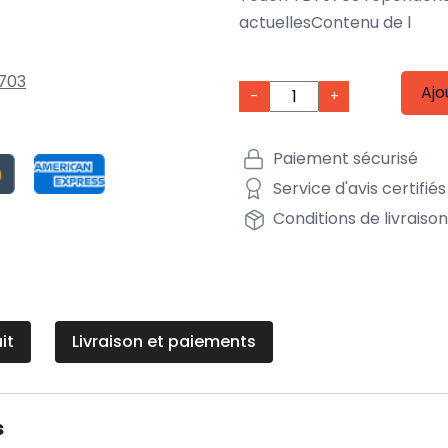
actuellesContenu de l
703
Ajo
-
+
Paiement sécurisé
Service d'avis certifiés
Conditions de livraiso
it
Livraison et paiements
s