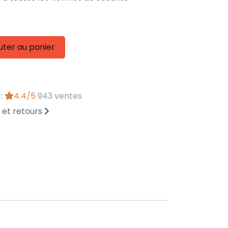
uter au panier
 :
4.4/5
943 ventes
n et retours