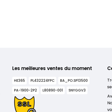
Les meilleures ventes du moment
C
Tr
HE365
PL432224FPC
BA_PO.SP13500
se
PA-1900-2P2
L80890-001
SNYGGV3
s
Av
No
vo