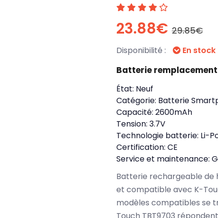
23.88€
29.85€
Disponibilité :
En stock
Batterie remplacemen
État:
Neuf
Catégorie:
Batterie Smart
Capacité:
2600mAh
Tension:
3.7V
Technologie batterie:
Li-P
Certification:
CE
Service et maintenance:
G
Batterie rechargeable de 
et compatible avec K-Tou
modèles compatibles se tr
Touch TBT9703 répondent 