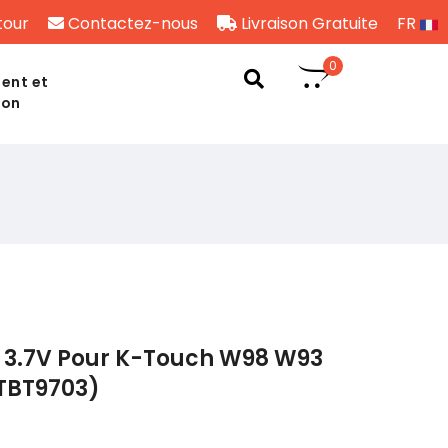
tour
Contactez-nous
Livraison Gratuite
FR
0
ent et
son
 3.7V Pour K-Touch W98 W93
(TBT9703)