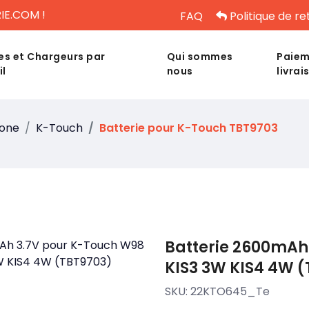
IE.COM !
FAQ
Politique de re
es et Chargeurs par
Qui sommes
Paiem
il
nous
livrai
hone
K-Touch
Batterie pour K-Touch TBT9703
Batterie 2600mAh
KIS3 3W KIS4 4W 
SKU:
22KTO645_Te