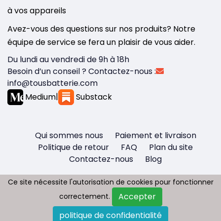
à vos appareils
Avez-vous des questions sur nos produits? Notre
équipe de service se fera un plaisir de vous aider.
Du lundi au vendredi de 9h à 18h
Besoin d’un conseil ? Contactez-nous :
info@tousbatterie.com
Medium
|
Substack
Qui sommes nous
Paiement et livraison
Politique de retour
FAQ
Plan du site
Contactez-nous
Blog
Ce site nécessite l'autorisation de cookies pour fonctionner
Ce site nécessite l'autorisation de cookies pour fonctionner
Accepter
Accepter
correctement.
correctement.
Copyright © 2026 - Tous droit réservés
politique de confidentialité
politique de confidentialité
Tousbatterie.com