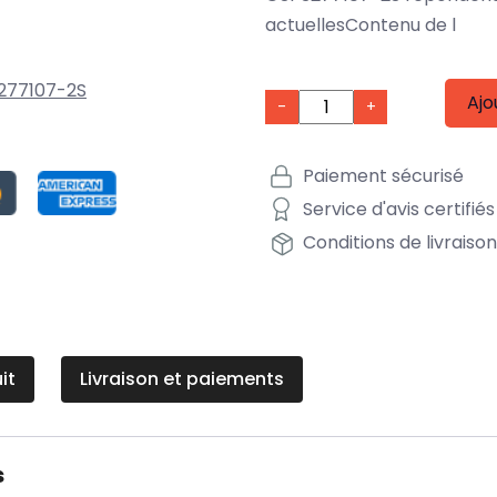
actuellesContenu de l
277107-2S
Ajo
-
+
Paiement sécurisé
Service d'avis certifiés
Conditions de livraiso
it
Livraison et paiements
s