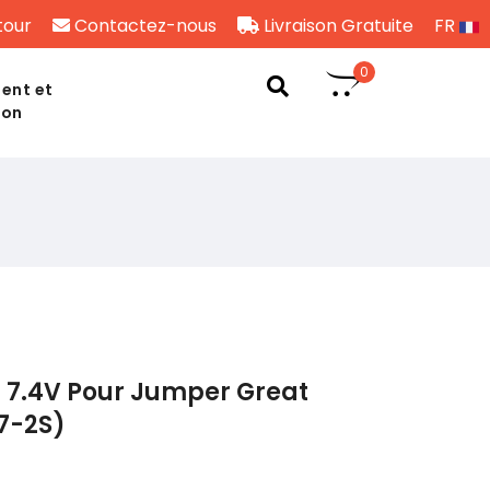
tour
Contactez-nous
Livraison Gratuite
FR
0
ent et
son
 7.4V Pour Jumper Great
7-2S)