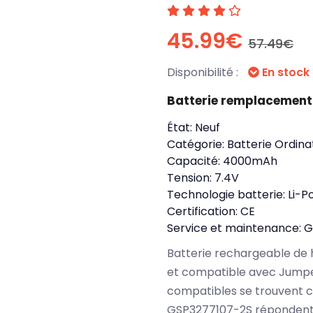
45.99€
57.49€
Disponibilité :
En stock
Batterie remplacemen
État:
Neuf
Catégorie:
Batterie Ordina
Capacité:
4000mAh
Tension:
7.4V
Technologie batterie:
Li-P
Certification:
CE
Service et maintenance:
G
Batterie rechargeable de 
et compatible avec Jumpe
compatibles se trouvent 
GSP3277107-2S répondent 