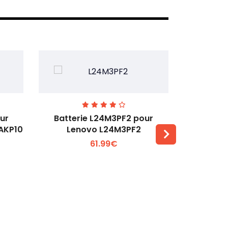
ur
Batterie L24M3PF2 pour
Batter
6AKP10
Lenovo L24M3PF2
Lenovo Th
61.99€
Voir plus +