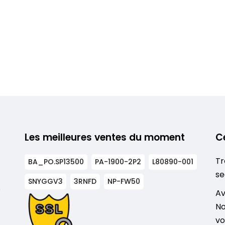
Les meilleures ventes du moment
C
Tr
BA_PO.SP13500
PA-1900-2P2
L80890-001
se
SNYGGV3
3RNFD
NP-FW50
s
Av
No
vo