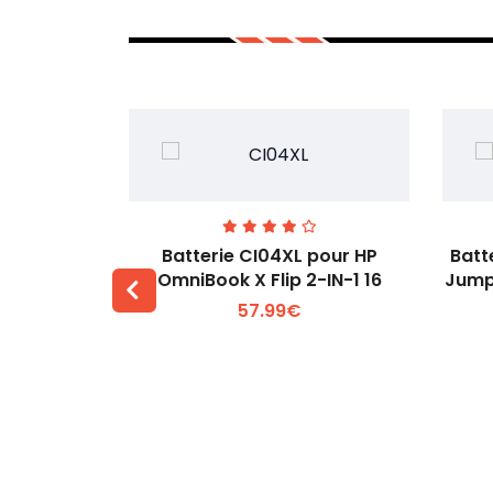
74 pour
Batterie CI04XL pour HP
Batt
-1 Gen 5
OmniBook X Flip 2-IN-1 16
Jump
57.99€
 +
Voir plus +