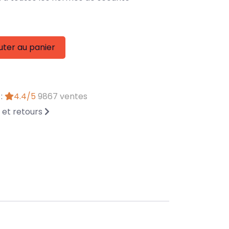
uter au panier
 :
4.4/5
9867 ventes
n et retours