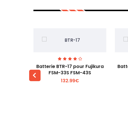
ur Fujikura
Batterie BTR-17 pour Fujikura
Batt
 FSM-18
FSM-33S FSM-43S
132.99€
 +
Voir plus +