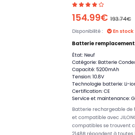
154.99€
193.74€
Disponibilité :
En stock
Batterie remplacement
État:
Neuf
Catégorie:
Batterie Conde
Capacité:
5200mAh
Tension:
10.8V
Technologie batterie:
Li-io
Certification:
CE
Service et maintenance:
G
Batterie rechargeable de 
et compatible avec JILONG
compatibles se trouvent c
2148B répondent à toutes 