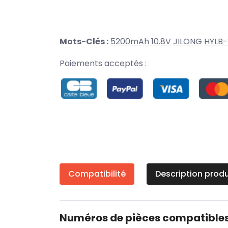
Mots-Clés :
5200mAh 10.8V
JILONG
HYLB-
Paiements acceptés :
Compatibilité
Description produ
Numéros de pièces compatible