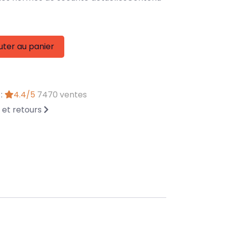
uter au panier
 :
4.4/5
7470 ventes
n et retours