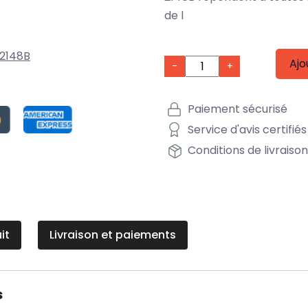
de l
2148B
Ajo
-
+
Paiement sécurisé
Service d'avis certifiés
Conditions de livraiso
it
Livraison et paiements
s