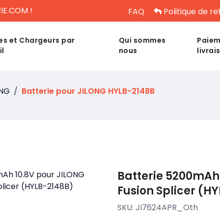
IE.COM !
FAQ
Politique de re
es et Chargeurs par
Qui sommes
Paiem
il
nous
livrai
ONG
Batterie pour JILONG HYLB-2148B
Batterie 5200mAh 
Fusion Splicer (H
SKU:
JI7624APR_Oth