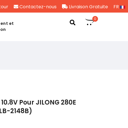
tour
Contactez-nous
Livraison Gratuite
FR
0
ent et
son
10.8V Pour JILONG 280E
YLB-2148B)