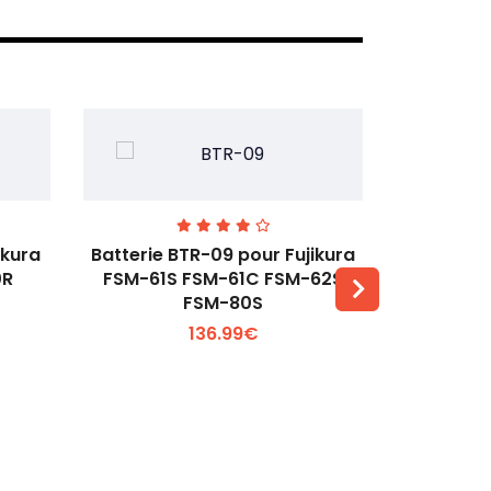
ikura
Batterie BTR-09 pour Fujikura
Batterie 6
0R
FSM-61S FSM-61C FSM-62S
FSM-80S
Voir plus +
136.99€