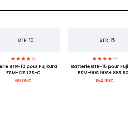
erie BTR-10 pour Fujikura
Batterie BTR-15 pour Fuj
FSM-12S 12S-C
FSM-90S 90S+ 88R 9
69.99€
154.99€
Voir plus +
Voir plus +