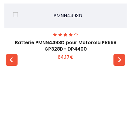
Batterie PMNN4493D pour Motorola P8668
GP328D+ DP4400
64.17€
Voir plus +